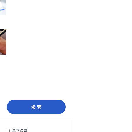
検 索
黒字決算