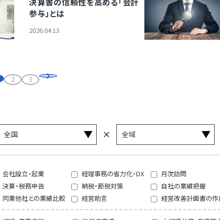
決算書の信頼性を高める「会計
参与」とは
2026.04.13
2
3
会社設立・起業
経理事務の省力化・DX
月次訪問
決算・税務申告
納税・節税対策
自社の業績把握
同業他社との業績比較
経営助言
経営改善計画書の作