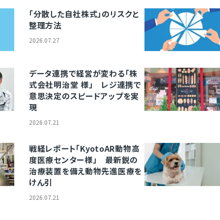
．生前贈与と遺留分の
「分散した自社株式」のリスクと
意 5．遺留分をめ
整理方法
) 不動産や株式で
2026.07.27
 遺言を作成する際
 &emsp;相続税
す。 &emsp;
データ連携で経営が変わる「株
分のことです。仮
式会社明治堂 様」 レジ連携で
したとしても、他
意思決定のスピードアップを実
って、一定の法定相
現
められているから
侵害額請求権」が行
2026.07.21
が必要になること
合、遺留分に相当
戦経レポート「KyotoAR動物高
スも少なくありませ
度医療センター様」 最新鋭の
求権の基本的な仕組
治療装置を備え動物先進医療を
の関係、税務上の注
けん引
&emsp;相続税
2026.07.21
続人間で争いを起こ
「納税資金や遺留分