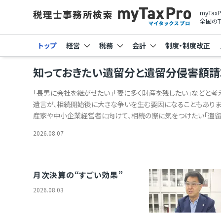
myTa
全国のT
トップ
経営
税務
会計
制度・制度改正
知っておきたい遺留分と遺留分侵害額請
「長男に会社を継がせたい」「妻に多く財産を残したい」などと考
遺言が、相続開始後に大きな争いを生む要因になることもありま
産家や中小企業経営者に向けて、相続の際に気をつけたい「遺留
害額請求権」についてわかりやすく解説します。 &#x1F4A1;こ
2026.08.07
&emsp;&#x2611;遺留分とは、一定の法定相続人に保障さ
分のこと &emsp;&#x2611;遺留分が認められるのは兄弟姉
(配偶者、子、親など) &emsp;&#x2611;遺留分侵害額請求
ある &emsp;&#x2611;遺留分の支払いは原則金銭のため、
月次決算の“すごい効果”
課題となる &emsp;&#x2611;生前贈与を行っても、遺留分
2026.08.03
に含まれる贈与が存在する 目次 閉じる開く 1．はじめに 2．遺留分
留分制度の基本的な考え方 (2) 誰に遺留分が認められるのか (
のように決まるのか 3．遺留分侵害額請求権とは何か (1) 遺