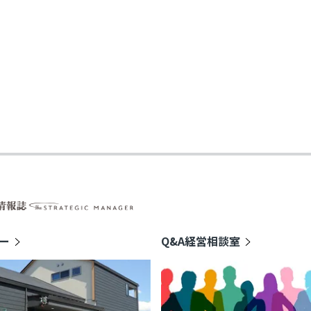
続人の遺留分を侵害
ため、後継者は多
らに、再婚家庭でも遺
、現在の配偶者に財
。特に相続人同士
ます。 ４．生前
いと考える場合、
留分の関係を確認
「生前に財産を移し
」と考える方がい
則として相続開始前
続開始前1年間の贈
の相続人が受けた贈
贈与」に限られま
いて、贈与金額や贈
ー
Q&A経営相談室
 &emsp;ま
害を加えることを
に遺留分計算の対
、遺留分侵害のため
贈与から10 年