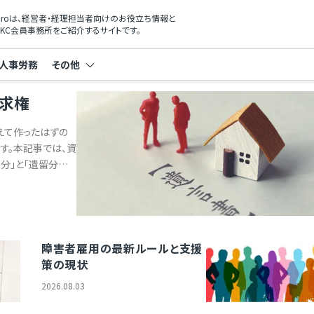
xProは、経営者・経理担当者向けのお役立ち情報と
KC会員事務所をご紹介するサイトです。
人事労務
その他
求権
えて作ったはずの
す。本記事では、資
分」と「遺留分侵
の記事のポイント
れている最低限の取得
妹以外の法定相続人
権には1年間の時効が
支払い原資の確保が
障害者雇用の最新ルールと支援
算定のための基礎財産
策の現状
とは何か (1) 遺
2026.08.03
3) 遺留分割合はど
留分侵害額請求権の