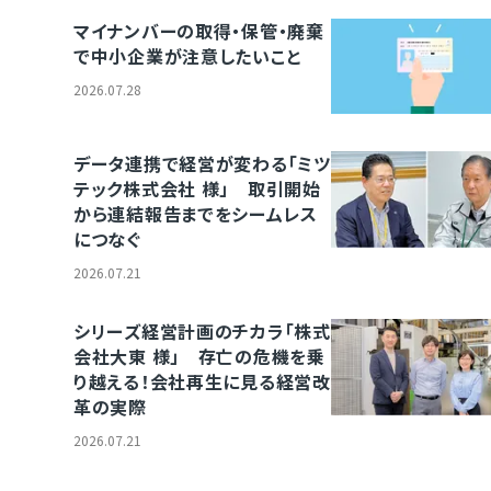
概要 (2) 実際にどのような場面で遺留分が問題になるのか 4
マイナンバーの取得・保管・廃棄
関係 (1) 生前贈与も遺留分計算に含まれる (2) 名義預金に要注
で中小企業が注意したいこと
ぐる税務上の注意点 (1) 遺留分を金銭で支払う場合の注意点 (2
2026.07.28
支払う場合の注意点 6．遺留分のトラブルを防ぐための対策 (1)
のポイント (2) 生前対策で検討すべき事項 7．まとめ １．はじめに
対策を考える上で、見落とされがちですが実は重要なのが「遺留分」で
データ連携で経営が変わる「ミツ
遺留分とは、一定の相続人に法律上保障されている最低限の取得
テック株式会社 様」 取引開始
に、父親が「長男にすべての財産を相続させる」という遺言を作成
から連結報告までをシームレス
の相続人がまったく何も受け取れないとは限りません。民法によ
につなぐ
続人には、遺言によっても奪うことのできない最低限の権利が認
です。 &emsp;この遺留分をめぐっては、相続開始後に「遺留分
2026.07.21
使され遺留分の侵害が認められると、相続人間で金銭の支払い
があります。特に、資産の大半が不動産や自社株式などである場
シリーズ経営計画のチカラ「株式
する現金をすぐには用意できず、思わぬトラブルに発展するケー
会社大東 様」 存亡の危機を乗
ん。 &emsp;そこで、この記事では、遺留分と遺留分侵害額請
り越える！会社再生に見る経営改
みをわかりやすく解説します。あわせて、生前贈与や事業承継と
革の実際
意点、相続トラブルを防ぐための対策についても整理していきます。 
2026.07.21
対策を進める際には、「税負担を軽減すること」だけでなく「相
させないこと」「後継者に必要な財産を確実に承継させること」