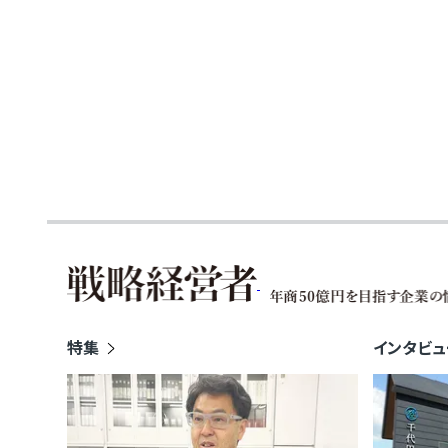
価額が高い場合、長男が取得する財産額が大きくなり、他の相
してしまう可能性があります。非上場株式は簡単に売却できない
額の遺留分支払いに苦慮することになるでしょう。 &emsp;さ
留分は問題になりやすい論点です。前婚の子がいる人が再婚し
産を多く残したいと考える場合、前婚の子にも遺留分があります
の関係性が薄い場合は、相続開始後の話し合いが難航しやすくなり
贈与と遺留分の関係 &emsp;特定の相続人に財産を多く残した
生前贈与を検討する人も多いでしょう。ここでは、生前贈与と遺
していきます。 (1) 生前贈与も遺留分計算に含まれる &emsp;
ておけば、相続財産ではないから遺留分の問題は起きないだろう
ます。しかし、遺留分を算定するための基礎となる財産には、原
10年間に相続人が受けた贈与や、相続人以外の方が受けた相
与の分も算入されるため注意が必要です。 &emsp;なお、上記
与とは「婚姻・養子縁組のため、または生計の資本として受けた
す。具体的には、住宅購入資金・事業資金・学費などの援助にお
特集
インタビュ
与の趣旨などから遺留分計算の対象となるかどうかが判断されます。
た、「贈与する側」と「贈与される側」の双方が遺留分権利者に損
知った上で行った贈与は、上記期間外の贈与であっても例外的
象となることがあるため注意が必要です。 &emsp;したがって
に大半の財産を一気に贈与したような場合を除いては、原則として