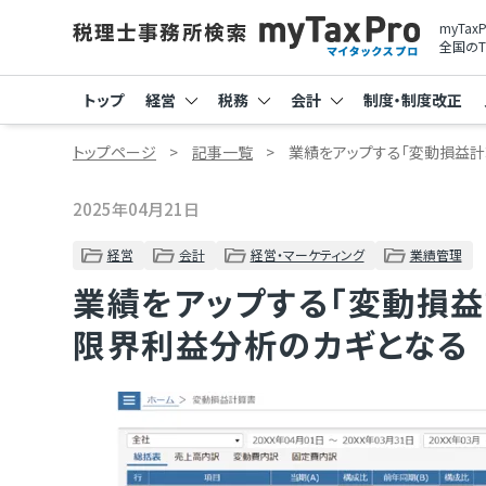
myTa
全国のT
トップ
経営
税務
会計
制度・制度改正
トップページ
記事一覧
業績をアップする「変動損益計
2025年04月21日
経営
会計
経営・マーケティング
業績管理
業績をアップする「変動損益
限界利益分析のカギとなる