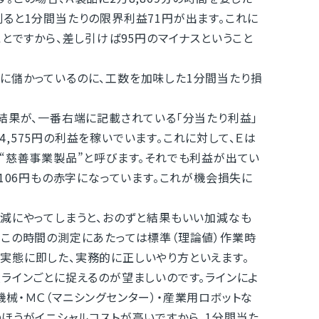
ると1分間当たりの限界利益71円が出ます。これに
ことですから、差し引けば95円のマイナスということ
に儲かっているのに、工数を加味した1分間当たり損
結果が、一番右端に記載されている「分当たり利益」
と4,575円の利益を稼いでいます。これに対して、Ｅは
“慈善事業製品”と呼びます。それでも利益が出てい
は106円もの赤字になっています。これが機会損失に
減にやってしまうと、おのずと結果もいい加減なも
てこの時間の測定にあたっては標準（理論値）作業時
実態に即した、実務的に正しいやり方といえます。
ラインごとに捉えるのが望ましいのです。ラインによ
械・ＭＣ（マニシングセンター）・産業用ロボットな
ほうがイニシャルコストが高いですから、1分間当た