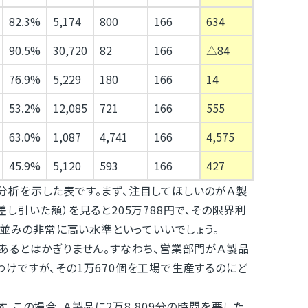
82.3%
5,174
800
166
634
90.5%
30,720
82
166
△84
76.9%
5,229
180
166
14
53.2%
12,085
721
166
555
63.0%
1,087
4,741
166
4,575
45.9%
5,120
593
166
427
析を示した表です。まず、注目してほしいのがＡ製
し引いた額）を見ると205万788円で、その限界利
売並みの非常に高い水準といっていいでしょう。
るとはかぎりません。すなわち、営業部門がＡ製品
たわけですが、その1万670個を工場で生産するのにど
この場合、Ａ製品に2万8,809分の時間を要した