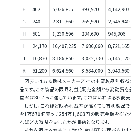
F
462
5,036,877
893,970
4,142,907
G
240
2,811,860
265,920
2,545,940
H
581
1,230,596
284,690
945,906
I
24,170
16,407,225
7,686,060
8,721,165
J
10,870
8,186,850
3,032,730
5,145,120
K
51,200
6,624,560
3,584,000
3,040,560
図表１はある機械メーカー乙社の主要製品別収益分
品です。この製品の限界利益（販売金額から変動費を差
益率は80.7％に達しています。これはいわゆる水商
しかし、これほど限界利益率が高くても有利製品であ
を1万670個売って254万1,608円の販売金額を得
れほどの時間を要したかが問題となります。
それを調べる方法に工数（作業時間）管理があります。