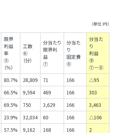
（単位：円）
限界
分当た
分当たり
分当た
利益
工数
り
限界利
り
率
⑥
利益
益
固定費
⑤
（分）
⑨
⑦
⑧
（％）
⑦－⑧
80.7%
28,809
71
166
△95
66.5%
9,594
469
166
303
69.5%
750
3,629
166
3,463
23.9%
32,034
60
166
△106
57.5%
9,162
168
166
2