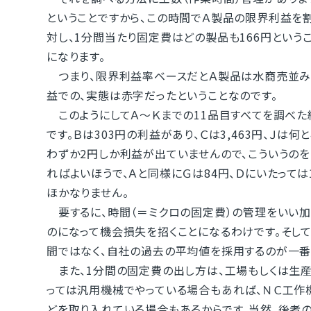
ということですから、この時間でＡ製品の限界利益を割
対し、1分間当たり固定費はどの製品も166円という
になります。
つまり、限界利益率ベースだとＡ製品は水商売並み
益での、実態は赤字だったということなのです。
このようにしてＡ～Ｋまでの11品目すべてを調べた
です。Ｂは303円の利益があり、Ｃは3,463円、Ｊは何
わずか2円しか利益が出ていませんので、こういうのを
ればよいほうで、Ａと同様にＧは84円、Ｄにいたって
ほかなりません。
要するに、時間（＝ミクロの固定費）の管理をいい加
のになって機会損失を招くことになるわけです。そし
間ではなく、自社の過去の平均値を採用するのが一番
また、1分間の固定費の出し方は、工場もしくは生産
っては汎用機械でやっている場合もあれば、ＮＣ工作機
どを取り入れている場合もあるからです。当然、後者の