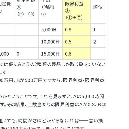
経常利益
工数
固定費
限界利益
⑥
（時間）
順位
⑤
⑧
（③－⑤）
⑦
（③÷⑦）
5,000H
0.8
1
10,000H
0.5
2
,000
0
15,000H
0.6
では仮にＡとＢの2種類の製品しか取り扱っていない
ます。
00万円、Ｂが500万円ですから、限界利益・限界利益
ということです。これを見ますと、Ａは5,000時間
す。その結果、工数当たりの限界利益はＡが0.8、Ｂは
低くても、時間がさほどかからなければ──言い換
が180度変わってしまうということです。