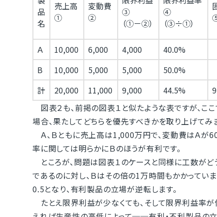
製
限界利益
限界利益率
売上高
変動費
品
③
④
①
②
名
（①－②）
（③÷①）
Ａ
10,000
6,000
4,000
40.0%
B
10,000
5,000
5,000
50.0%
計
20,000
11,000
9,000
44.5%
9
図表２も、前掲の図表１と似たような表ですが、ここ
場合、果たしてどちらを優先すべきかを取り上げてみ
Ａ、Ｂともに売上高は1,000万円で、変動費はＡが6
率に関しては明らかにＢのほうが有利です。
ところが、問題は図表１のケースと同様に工数がどうか
であるのに対し、Ｂはその倍の1万時間もかかっていま
0.5となり、有利製品の立場が逆転します。
たとえ限界利益が少なくても、そして限界利益率が
えれば生産性の高低によって──有利・不利製品の立場