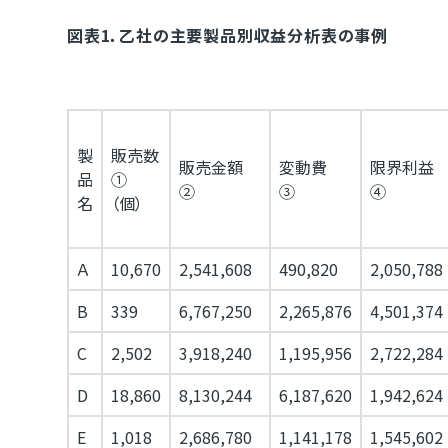
図表1．乙社の主要製品別収益分析表の事例
製
販売数
販売金額
変動費
限界利益
品
①
②
③
④
名
（個）
Ａ
10,670
2,541,608
490,820
2,050,788
B
339
6,767,250
2,265,876
4,501,374
C
2,502
3,918,240
1,195,956
2,722,284
D
18,860
8,130,244
6,187,620
1,942,624
E
1,018
2,686,780
1,141,178
1,545,602