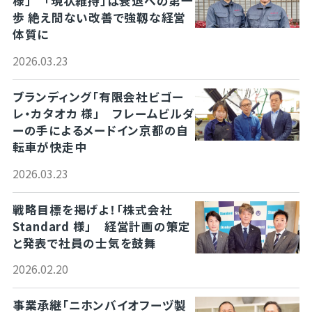
様」 「現状維持」は衰退への第一
歩 絶え間ない改善で強靱な経営
体質に
2026.03.23
ブランディング「有限会社ビゴー
レ・カタオカ 様」 フレームビルダ
ーの手によるメードイン京都の自
転車が快走中
2026.03.23
戦略目標を掲げよ！「株式会社
Standard 様」 経営計画の策定
と発表で社員の士気を鼓舞
2026.02.20
事業承継「ニホンバイオフーヅ製