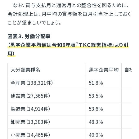
なお、賞与支払月と通常月との整合性を図るために、
会計処理上は、月平均の賞与額を毎月引当計上しておく
ことが望ましいでしょう。
図表３．労働分配率
（黒字企業平均値は令和6年版『ＴＫＣ経営指標』より引
用）
大分類業種名
黒字企業平均
自社当
全産業（138,321件）
51.8％
建設業（27,565件）
53.5％
製造業（14,914件）
53.6％
卸売業（13,383件）
48.3％
小売業（14,465件）
49.9％