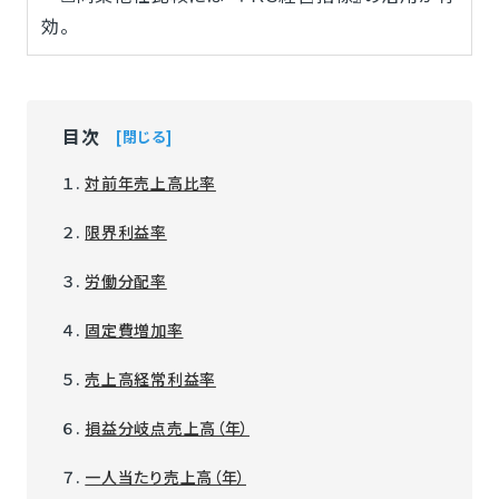
効。
目次
閉じる
１.
対前年売上高比率
２.
限界利益率
３.
労働分配率
４.
固定費増加率
５.
売上高経常利益率
６.
損益分岐点売上高（年）
７.
一人当たり売上高（年）