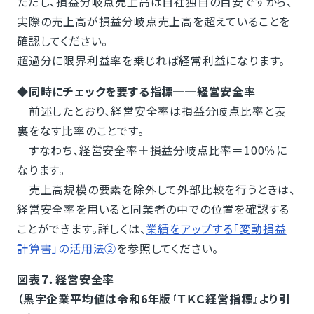
ただし、損益分岐点売上高は自社独自の目安ですから、
実際の売上高が損益分岐点売上高を超えていることを
確認してください。
超過分に限界利益率を乗じれば経常利益になります。
◆同時にチェックを要する指標──経営安全率
前述したとおり、経営安全率は損益分岐点比率と表
裏をなす比率のことです。
すなわち、経営安全率＋損益分岐点比率＝100％に
なります。
売上高規模の要素を除外して外部比較を行うときは、
経営安全率を用いると同業者の中での位置を確認する
ことができます。詳しくは、
業績をアップする「変動損益
計算書」の活用法②
を参照してください。
図表７．経営安全率
（黒字企業平均値は令和6年版『ＴＫＣ経営指標』より引