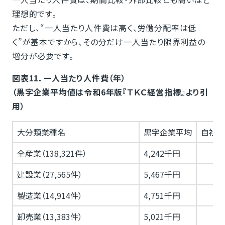
理想的です。
ただし、“一人当たり人件費は高く、労働分配率は低
く”が基本ですから、その分だけ一人当たり限界利益の
増分が必要です。
図表11．一人当たり人件費（年）
（黒字企業平均値は令和6年版『ＴＫＣ経営指標』より引
用）
大分類業種名
黒字企業平均
自社当
全産業（138,321件）
4,242千円
建設業（27,565件）
5,467千円
製造業（14,914件）
4,751千円
卸売業（13,383件）
5,021千円