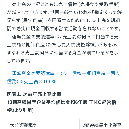
売上高の上昇とともに売上債権（売掛金や受取手形）
が増大していきます。世間一般でいわれる「勘定あって銭
足らず（黒字倒産）」を回避するためには、売上高を短期
間で着実に現金回収する営業活動を忘れないことです。
運転資金の要調達率は、売上高の何％に相当する売
上債権と棚卸資産（ただし買入債務控除後）があるか、
すなわち売上高何％に相当する資金が寝ているかを示
しています。
運転資金の要調達率＝（売上債権＋棚卸資産－買入
債務）÷売上高×100％
図表１．対前年売上高比率
（2期連続黒字企業平均値は令和6年版『ＴＫＣ経営指
標』より引用）
大分類業種名
2期連続黒字企業平均