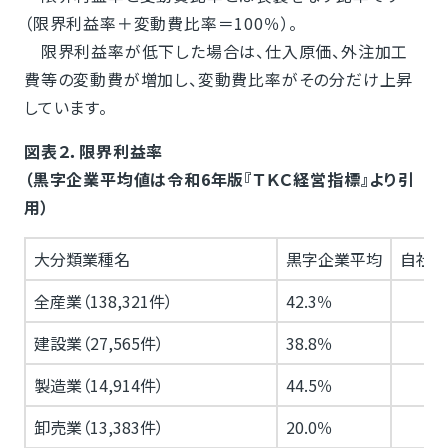
（限界利益率＋変動費比率＝100％）。
限界利益率が低下した場合は、仕入原価、外注加工
費等の変動費が増加し、変動費比率がその分だけ上昇
しています。
図表２．限界利益率
（黒字企業平均値は令和6年版『ＴＫＣ経営指標』より引
用）
大分類業種名
黒字企業平均
自社当
全産業（138,321件）
42.3％
建設業（27,565件）
38.8％
製造業（14,914件）
44.5％
卸売業（13,383件）
20.0％