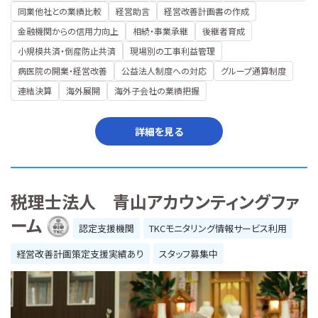
同業他社との業績比較
経営助言
経営改善計画書の作成
金融機関からの信用力向上
相続・事業承継
後継者育成
小規模共済・倒産防止共済
現場別の工事利益管理
病医院の開業・経営改善
公益法人制度への対応
グループ通算制度
連結決算
海外展開
海外子会社の業績把握
詳細を見る
税理士法人 青山アカウンティングファ
ーム
認定支援機関
TKCモニタリング情報サービス利用
経営改善計画策定支援実績あり
スタッフ募集中