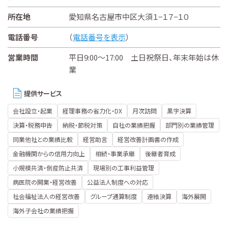
所在地
愛知県名古屋市中区大須１−１７−１０
電話番号
（
電話番号を表示
）
営業時間
平日9:00～17:00 土日祝祭日、年末年始は休
業
提供サービス
会社設立・起業
経理事務の省力化・DX
月次訪問
黒字決算
決算・税務申告
納税・節税対策
自社の業績把握
部門別の業績管理
同業他社との業績比較
経営助言
経営改善計画書の作成
金融機関からの信用力向上
相続・事業承継
後継者育成
小規模共済・倒産防止共済
現場別の工事利益管理
病医院の開業・経営改善
公益法人制度への対応
社会福祉法人の経営改善
グループ通算制度
連結決算
海外展開
海外子会社の業績把握