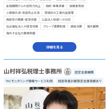
金融機関からの信用力向上
相続・事業承継
後継者育成
小規模共済・倒産防止共済
現場別の工事利益管理
病医院の開業・経営改善
公益法人制度への対応
社会福祉法人の経営改善
グループ通算制度
連結決算
海外展開
海外子会社の業績把握
詳細を見る
山村祥弘税理士事務所
認定支援機関
TKCモニタリング情報サービス利用
経営改善計画策定支援実績あり