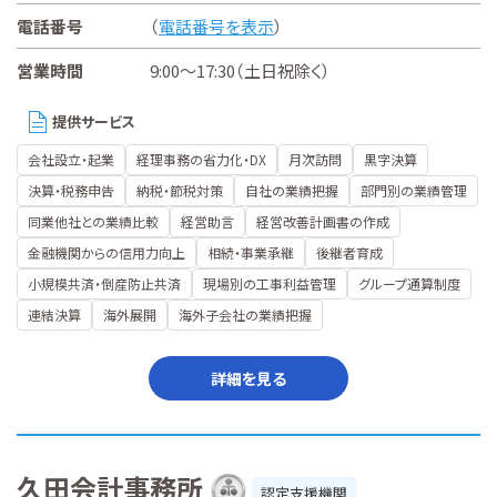
電話番号
（
電話番号を表示
）
営業時間
9:00～17:30（土日祝除く）
提供サービス
会社設立・起業
経理事務の省力化・DX
月次訪問
黒字決算
決算・税務申告
納税・節税対策
自社の業績把握
部門別の業績管理
同業他社との業績比較
経営助言
経営改善計画書の作成
金融機関からの信用力向上
相続・事業承継
後継者育成
小規模共済・倒産防止共済
現場別の工事利益管理
グループ通算制度
連結決算
海外展開
海外子会社の業績把握
詳細を見る
久田会計事務所
認定支援機関