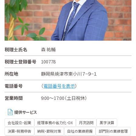
税理士氏名
森 祐輔
税理士登録番号
100778
所在地
静岡県焼津市東小川７−９−１
電話番号
（
電話番号を表示
）
営業時間
9:00～17:00（土日祝休）
提供サービス
会社設立・起業
経理事務の省力化・DX
月次訪問
黒字決算
決算・税務申告
納税・節税対策
自社の業績把握
部門別の業績管理