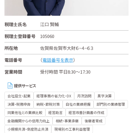
税理士氏名
江口 賢輔
税理士登録番号
105060
所在地
佐賀県佐賀市大財６−４−６３
電話番号
（
電話番号を表示
）
営業時間
受付時間 平日8:30～17:30
提供サービス
会社設立・起業
経理事務の省力化・DX
月次訪問
黒字決算
決算・税務申告
納税・節税対策
自社の業績把握
部門別の業績管理
同業他社との業績比較
経営助言
経営改善計画書の作成
金融機関からの信用力向上
相続・事業承継
後継者育成
小規模共済・倒産防止共済
現場別の工事利益管理