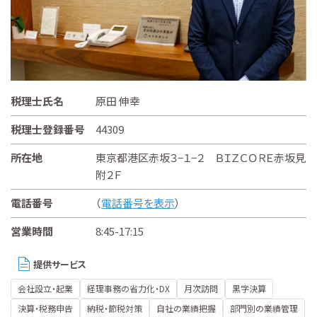
税理士氏名
原田 伸幸
税理士登録番号
44309
所在地
東京都港区赤坂３−１−２ ＢＩＺＣＯＲＥ赤坂見
附２Ｆ
電話番号
（
電話番号を表示
）
営業時間
8:45-17:15
提供サービス
会社設立・起業
経理事務の省力化・DX
月次訪問
黒字決算
決算・税務申告
納税・節税対策
自社の業績把握
部門別の業績管理