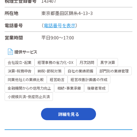
税理士登録番号
143407
所在地
東京都墨田区錦糸4−13−3
電話番号
（
電話番号を表示
）
営業時間
平日9:00～17:00
提供サービス
会社設立・起業
経理事務の省力化・DX
月次訪問
黒字決算
決算・税務申告
納税・節税対策
自社の業績把握
部門別の業績管理
同業他社との業績比較
経営助言
経営改善計画書の作成
金融機関からの信用力向上
相続・事業承継
後継者育成
小規模共済・倒産防止共済
詳細を見る