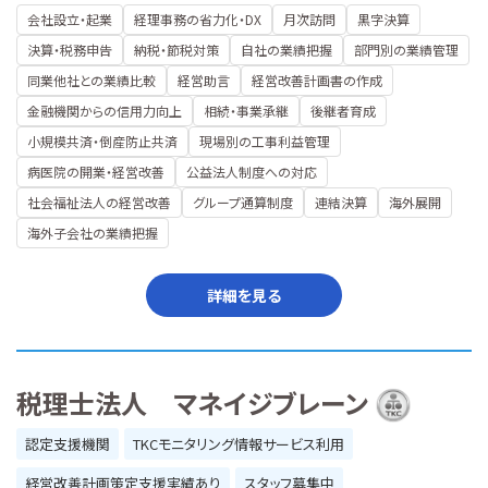
会社設立・起業
経理事務の省力化・DX
月次訪問
黒字決算
決算・税務申告
納税・節税対策
自社の業績把握
部門別の業績管理
同業他社との業績比較
経営助言
経営改善計画書の作成
金融機関からの信用力向上
相続・事業承継
後継者育成
小規模共済・倒産防止共済
現場別の工事利益管理
病医院の開業・経営改善
公益法人制度への対応
社会福祉法人の経営改善
グループ通算制度
連結決算
海外展開
海外子会社の業績把握
詳細を見る
税理士法人 マネイジブレーン
認定支援機関
TKCモニタリング情報サービス利用
経営改善計画策定支援実績あり
スタッフ募集中