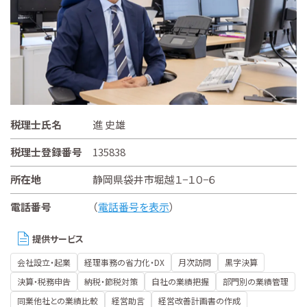
税理士氏名
進 史雄
税理士登録番号
135838
所在地
静岡県袋井市堀越１−１０−６
電話番号
（
電話番号を表示
）
提供サービス
会社設立・起業
経理事務の省力化・DX
月次訪問
黒字決算
決算・税務申告
納税・節税対策
自社の業績把握
部門別の業績管理
同業他社との業績比較
経営助言
経営改善計画書の作成