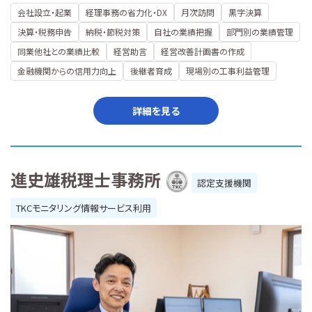
会社設立・起業
経理事務の省力化・DX
月次訪問
黒字決算
決算・税務申告
納税・節税対策
自社の業績把握
部門別の業績管理
同業他社との業績比較
経営助言
経営改善計画書の作成
金融機関からの信用力向上
後継者育成
現場別の工事利益管理
詳細を見る
進史雄税理士事務所
認定支援機関
TKCモニタリング情報サービス利用