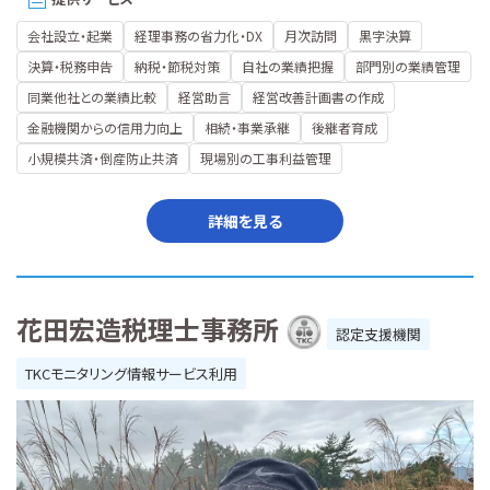
会社設立・起業
経理事務の省力化・DX
月次訪問
黒字決算
決算・税務申告
納税・節税対策
自社の業績把握
部門別の業績管理
同業他社との業績比較
経営助言
経営改善計画書の作成
金融機関からの信用力向上
相続・事業承継
後継者育成
小規模共済・倒産防止共済
現場別の工事利益管理
詳細を見る
花田宏造税理士事務所
認定支援機関
TKCモニタリング情報サービス利用