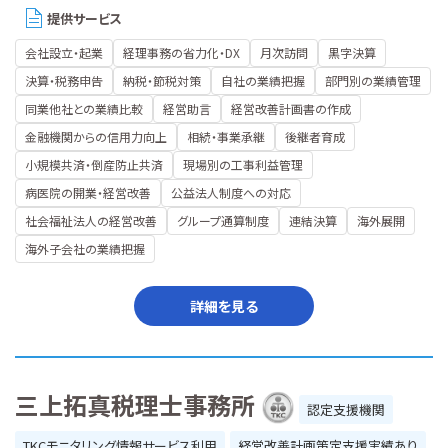
提供サービス
会社設立・起業
経理事務の省力化・DX
月次訪問
黒字決算
決算・税務申告
納税・節税対策
自社の業績把握
部門別の業績管理
同業他社との業績比較
経営助言
経営改善計画書の作成
金融機関からの信用力向上
相続・事業承継
後継者育成
小規模共済・倒産防止共済
現場別の工事利益管理
病医院の開業・経営改善
公益法人制度への対応
社会福祉法人の経営改善
グループ通算制度
連結決算
海外展開
海外子会社の業績把握
詳細を見る
三上拓真税理士事務所
認定支援機関
TKCモニタリング情報サービス利用
経営改善計画策定支援実績あり