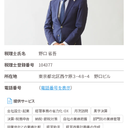
税理士氏名
野口 省吾
税理士登録番号
104377
所在地
東京都北区西ケ原３−４８−４ 野口ビル
電話番号
（
電話番号を表示
）
提供サービス
会社設立・起業
経理事務の省力化・DX
月次訪問
黒字決算
決算・税務申告
納税・節税対策
自社の業績把握
部門別の業績管理
同業他社との業績比較
経営助言
経営改善計画書の作成