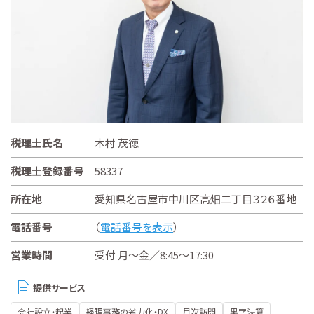
税理士氏名
木村 茂徳
税理士登録番号
58337
所在地
愛知県名古屋市中川区高畑二丁目３２６番地
電話番号
（
電話番号を表示
）
営業時間
受付 月～金／8:45～17:30
提供サービス
会社設立・起業
経理事務の省力化・DX
月次訪問
黒字決算