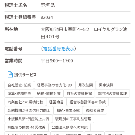
税理士氏名
野垣 浩
税理士登録番号
83034
所在地
大阪府池田市室町４−５２ ロイヤルグラン池
田４０１号
電話番号
（
電話番号を表示
）
営業時間
平日9:00～17:00
提供サービス
会社設立・起業
経理事務の省力化・DX
月次訪問
黒字決算
決算・税務申告
納税・節税対策
自社の業績把握
部門別の業績管理
同業他社との業績比較
経営助言
経営改善計画書の作成
金融機関からの信用力向上
相続・事業承継
後継者育成
小規模共済・倒産防止共済
現場別の工事利益管理
病医院の開業・経営改善
公益法人制度への対応