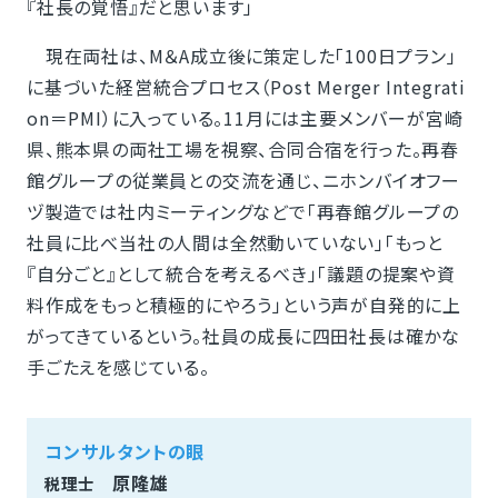
『社長の覚悟』だと思います」
現在両社は、M＆A成立後に策定した「100日プラン」
に基づいた経営統合プロセス（Post Merger Integrati
on＝PMI）に入っている。11月には主要メンバーが宮崎
県、熊本県の両社工場を視察、合同合宿を行った。再春
館グループの従業員との交流を通じ、ニホンバイオフー
ヅ製造では社内ミーティングなどで「再春館グループの
社員に比べ当社の人間は全然動いていない」「もっと
『自分ごと』として統合を考えるべき」「議題の提案や資
料作成をもっと積極的にやろう」という声が自発的に上
がってきているという。社員の成長に四田社長は確かな
手ごたえを感じている。
コンサルタントの眼
原隆雄
税理士