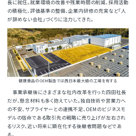
長に就任。就業環境の改善や残業時間の削減、採用活動
の積極化、評価基準の整備、企業内研修の充実など「人
が辞めない会社」づくりに注力してきた。
健康食品のOEM製造では西日本最大級の工場を有する
事業承継後にさまざまな社内改革を行った四田社長
だが、懸念材料も多く抱えていた。独自技術や営業力へ
の不安、サプライヤーとの連携不足、OEMのビジネスモ
デルの宿命である取引先の戦略に売り上げが左右され
るリスク、近い将来に顕在化する後継者問題――などであ
る。