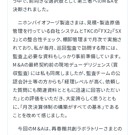
う中で、前向きな選択肢として第三者へのM＆Aを
決断されました。
ニホンバイオフーヅ製造さまは、見積・製造原価
管理を行っている自社システムとTKCの『FX2』『SX
2』との整合性チェック、棚卸管理まで月次で実施さ
れており、私が毎月、巡回監査で訪問する際には、
監査上必要な資料もしっかり事前準備しています。
M＆Aの最終契約前の現地デューデリジェンス（買
収監査）には私も同席しましたが、監査チームの公
認会計士等の方からも「経理レベルが高く、依頼し
た質問にも関連資料とともに迅速に回答いただい
た」との評価をいただき、大変誇らしく思うととも
に、「月次決算体制の構築がすべての基本」である
ことを改めて感じました。
今回のM＆Aは、再春館共創ラボラトリーさまとの