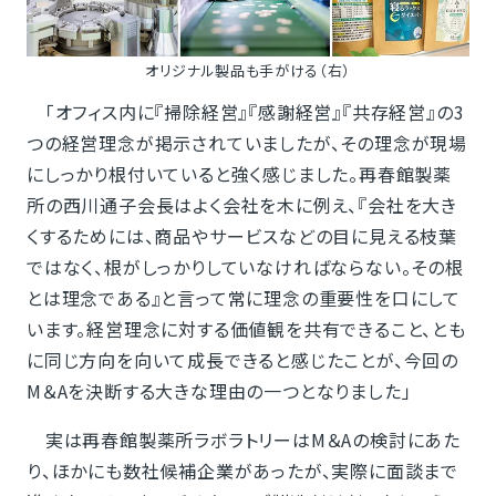
オリジナル製品も手がける（右）
「オフィス内に『掃除経営』『感謝経営』『共存経営』の3
つの経営理念が掲示されていましたが、その理念が現場
にしっかり根付いていると強く感じました。再春館製薬
所の西川通子会長はよく会社を木に例え、『会社を大き
くするためには、商品やサービスなどの目に見える枝葉
ではなく、根がしっかりしていなければならない。その根
とは理念である』と言って常に理念の重要性を口にして
います。経営理念に対する価値観を共有できること、とも
に同じ方向を向いて成長できると感じたことが、今回の
M＆Aを決断する大きな理由の一つとなりました」
実は再春館製薬所ラボラトリーはM＆Aの検討にあた
り、ほかにも数社候補企業があったが、実際に面談まで