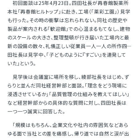
初回面談は25年4月23日。四田社長が再春館製薬所
本社「再春館ヒルトップ」に赴き、工場（「薬彩工園」）見学
も行った。その時の衝撃は忘れられない。同社の歴史や
製品が案内される「歓迎館」での心温まるもてなし、建物
のスケールの大きさ、整理整頓が行き届いた工場内と最
新の設備の数々、礼儀正しい従業員一人一人の所作――四
田社長は見学中、「子どものように『すごい』を連発して
いた」という。
見学後は会議室に場所を移し、綾部社長をはじめ、ず
らりと並んだ同社経営幹部と面談。「理念をどう現場に
浸透させているか」「品質管理の仕組みを教えてほしい」
など経営幹部からの具体的な質問に対し、四田社長は
一つ一つ誠実に回答した。
「規模はもちろん、企業文化や社内の雰囲気などあら
ゆる面で当社との差を痛感し、帰り道では自然と涙が出