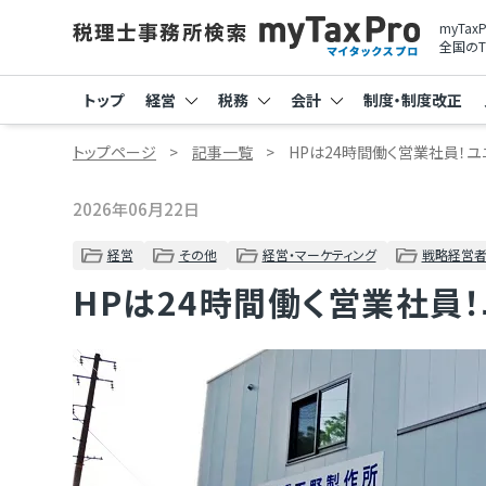
myTa
全国のT
トップ
経営
税務
会計
制度・制度改正
トップページ
記事一覧
HPは24時間働く営業社員！
2026年06月22日
経営
その他
経営・マーケティング
戦略経営者
HPは24時間働く営業社員