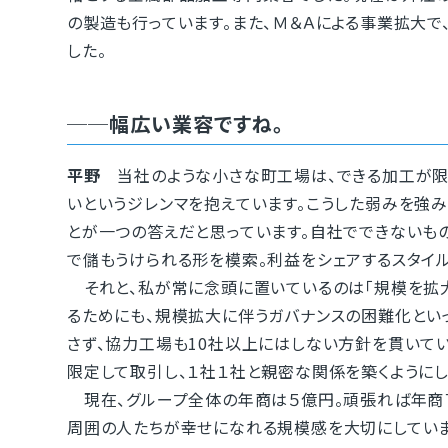
の製造も行っています。また、Ｍ＆Ａによる事業拡大
した。
──幅広い業容ですね。
平野
当社のような小さな町工場は、できる加工が限
いというジレンマを抱えています。こうした弱みを強
とが一つの答えだと思っています。自社でできないも
で儲もうけられる形を模索。利益をシェアするスタイ
それと、私が常に念頭に置いているのは「規模を拡大
るためにも、規模拡大に伴うガバナンスの困難化とい
さず、協力工場も10社以上にはしない方針を貫いて
限定して取引し、１社１社と親密な関係を築くようにし
現在、グループ全体の年商は５億円。頑張れば年商７
周囲の人たちが幸せになれる規模感を大切にしていま