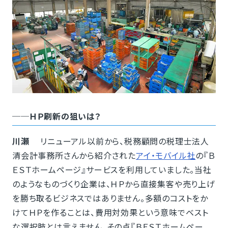
──ＨＰ刷新の狙いは？
川瀬
リニューアル以前から、税務顧問の税理士法人
清会計事務所さんから紹介された
アイ・モバイル社
の『Ｂ
ＥＳＴホームページ』サービスを利用していました。当社
のようなものづくり企業は、ＨＰから直接集客や売り上げ
を勝ち取るビジネスではありません。多額のコストをか
けてＨＰを作ることは、費用対効果という意味でベスト
な選択肢とは言えません。その点『ＢＥＳＴホームペー