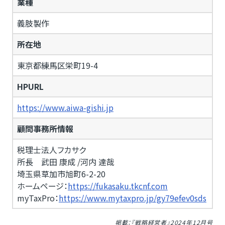
業種
義肢製作
所在地
東京都練馬区栄町19-4
HPURL
https://www.aiwa-gishi.jp
顧問事務所情報
税理士法人フカサク
所長 武田 康成 /河内 達哉
埼玉県草加市旭町6-2-20
ホームページ：
https://fukasaku.tkcnf.com
myTaxPro：
https://www.mytaxpro.jp/gy79efev0sds
掲載：『戦略経営者』2024年12月号