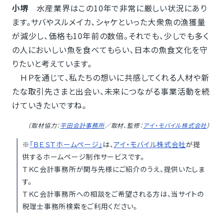
小堺
水産業界はこの10年で非常に厳しい状況にあり
ます。サバやスルメイカ、シャケといった大衆魚の漁獲量
が減少し、価格も10年前の数倍。それでも、少しでも多く
の人においしい魚を食べてもらい、日本の魚食文化を守
りたいと考えています。
ＨＰを通じて、私たちの想いに共感してくれる人材や新
たな取引先さまと出会い、未来につながる事業活動を続
けていきたいですね。
（取材協力：
平田会計事務所
／取材、監修：
アイ・モバイル株式会社
）
※
「ＢＥＳＴホームページ」
は、
アイ・モバイル株式会社
が提
供するホームページ制作サービスです。
ＴＫＣ会計事務所が関与先様にご紹介のうえ、提供いたしま
す。
ＴＫＣ会計事務所への相談をご希望される方は、当サイトの
税理士事務所検索をご利用ください。