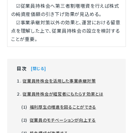
☑従業員持株会へ第三者割増増資を行えば株式
の純資産価額の引き下げ効果が見込める。
☑事業承継対策以外の効果と、運営における留意
点を理解した上で、従業員持株会の設立を検討する
ことが重要。
目次
閉じる
１.
従業員持株会を活用した事業承継対策
２.
従業員持株会が経営者にもたらす効果とは
(1)
福利厚生の増進を図ることができる
(2)
従業員のモチベーションが向上する
(3)
株主構成が改善する