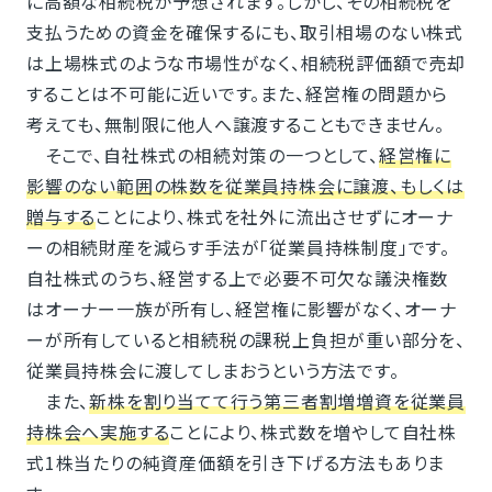
に高額な相続税が予想されます。しかし、その相続税を
支払うための資金を確保するにも、取引相場のない株式
は上場株式のような市場性がなく、相続税評価額で売却
することは不可能に近いです。また、経営権の問題から
考えても、無制限に他人へ譲渡することもできません。
そこで、自社株式の相続対策の一つとして、
経営権に
影響のない範囲の株数を従業員持株会に譲渡、もしくは
贈与する
ことにより、株式を社外に流出させずにオーナ
ーの相続財産を減らす手法が｢従業員持株制度」です。
自社株式のうち、経営する上で必要不可欠な議決権数
はオーナー一族が所有し、経営権に影響がなく、オーナ
ーが所有していると相続税の課税上負担が重い部分を、
従業員持株会に渡してしまおうという方法です。
また、
新株を割り当てて行う第三者割増増資を従業員
持株会へ実施する
ことにより、株式数を増やして自社株
式1株当たりの純資産価額を引き下げる方法もありま