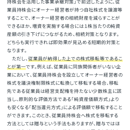
持株会を活用した事業承継対策」で前述したように、従
業員持株会にオーナー経営者が持つ自社株式を譲渡等
することで、オーナー経営者の相続財産を減らすことが
できるほか、増資を実施する場合には１株当たりの純資
産額の引き下げにつながるため、相続対策となります。
どちらも実行できれば即効果が見込める短期的対策と
なります。
ただし、
従業員が納得した上での株式移転等であるこ
とが第一
です。例えば、従業員に同族関係者がいない企
業において、従業員持株会を設立してオーナー経営者の
株式を議決権制限株式に転換して移転する場合、移転
先である従業員は経営支配権を持たない少数株主に該
当し、原則的な評価方法である「純資産価額方式」より
も安くなる「配当還元方式」による評価額で移転すること
ができます。このとき、従業員持株会へ株式を移転する
方法としては贈与という手法もありますが、贈与ではほ