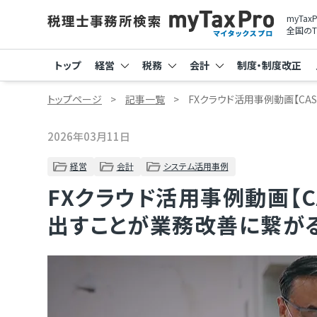
myTa
全国のT
トップ
経営
税務
会計
制度・制度改正
トップページ
記事一覧
FXクラウド活用事例動画【C
2026年03月11日
経営
会計
システム活用事例
FXクラウド活用事例動画【C
出すことが業務改善に繋が