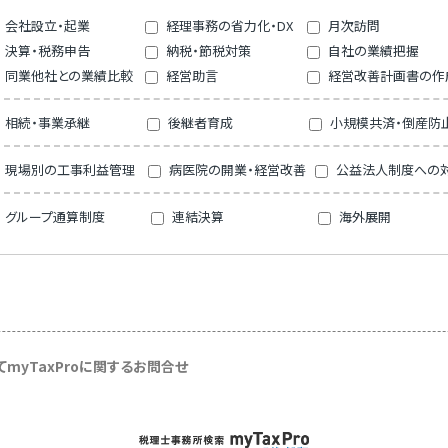
会社設立・起業
経理事務の省力化・DX
月次訪問
決算・税務申告
納税・節税対策
自社の業績把握
同業他社との業績比較
経営助言
経営改善計画書の作
相続・事業承継
後継者育成
小規模共済・倒産防
現場別の工事利益管理
病医院の開業・経営改善
公益法人制度への
グループ通算制度
連結決算
海外展開
て
myTaxProに関するお問合せ