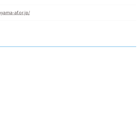
yama-af.or.jp/