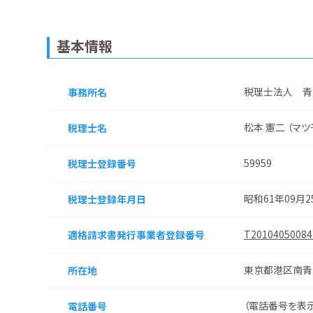
基本情報
税理士法人 青
事務所名
松本 憲二 （マツ
税理士名
59959
税理士登録番号
昭和61年09月
税理士登録
年月日
T20104050084
適格請求書
発行事業者
登録番号
東京都港区南青
所在地
（
電話番号を表
電話番号