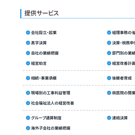
提供サービス
会社設立・起業
経理事務の省
黒字決算
決算・税務申
自社の業績把握
部門別の業
経営助言
経営改善計
相続・事業承継
後継者育成
現場別の工事利益管理
病医院の開業
社会福祉法人の経営改善
グループ通算制度
連結決算
海外子会社の業績把握