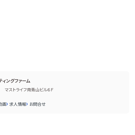
ティングファーム
１ マストライフ南青山ビル６Ｆ
動画
求人情報
お問合せ