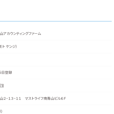
山アカウンティングファーム
モト ケンジ）
25日登録
78
山２−１３−１１ マストライフ南青山ビル６Ｆ
示
）