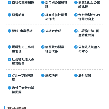
自社の業績把握
部門別の業績管
同業他社との業
理
績比較
経営助言
経営改善計画書
金融機関からの
の作成
信用力向上
相続・事業承継
後継者育成
小規模共済・倒
産防止共済
現場別の工事利
病医院の開業・
公益法人制度へ
益管理
経営改善
の対応
社会福祉法人の
経営改善
グループ通算制
連結決算
海外展開
度
海外子会社の業
績把握