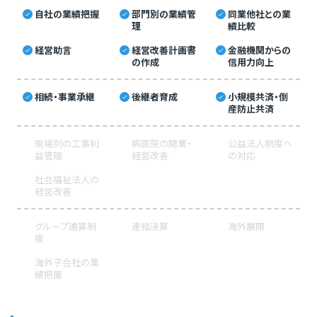
自社の業績把握
部門別の業績管
同業他社との業
理
績比較
経営助言
経営改善計画書
金融機関からの
の作成
信用力向上
相続・事業承継
後継者育成
小規模共済・倒
産防止共済
現場別の工事利
病医院の開業・
公益法人制度へ
益管理
経営改善
の対応
社会福祉法人の
経営改善
グループ通算制
連結決算
海外展開
度
海外子会社の業
績把握