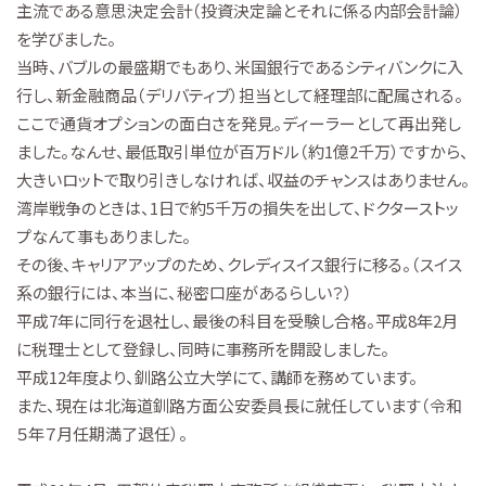
主流である意思決定会計（投資決定論とそれに係る内部会計論）
を学びました。
当時、バブルの最盛期でもあり、米国銀行であるシティバンクに入
行し、新金融商品（デリバティブ）担当として経理部に配属される。
ここで通貨オプションの面白さを発見。ディーラーとして再出発し
ました。なんせ、最低取引単位が百万ドル（約1億2千万）ですから、
大きいロットで取り引きしなければ、収益のチャンスはありません。
湾岸戦争のときは、1日で約5千万の損失を出して、ドクターストッ
プなんて事もありました。
その後、キャリアアップのため、クレディスイス銀行に移る。（スイス
系の銀行には、本当に、秘密口座があるらしい？）
平成7年に同行を退社し、最後の科目を受験し合格。平成8年2月
に税理士として登録し、同時に事務所を開設しました。
平成12年度より、釧路公立大学にて、講師を務めています。
また、現在は北海道釧路方面公安委員長に就任しています（令和
５年７月任期満了退任）。