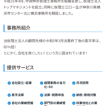
平成31年4月、甲賀伸彦税理士事務所を組織変更し、税理士法人
トップマネジメントを設立。同時に税理士江口一生が神奈川県横
浜市センター北に横浜事務所を開設しました。
事務所紹介
当税理士法人の顧問先様の令和5年3月決算終了後の黒字率は、
65％超！
とにかく、会社を良くしたい！という方に囲まれています！
提供サービス
会社設立・起業
経理事務の省力
月次訪問
化・DX
黒字決算
決算・税務申告
納税・節税対策
自社の業績把握
部門別の業績管
同業他社との業