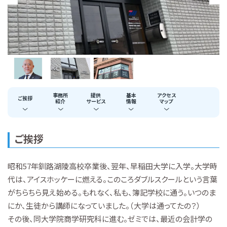
事務所
提供
基本
アクセス
ご挨拶
紹介
サービス
情報
マップ
ご挨拶
昭和57年釧路湖陵高校卒業後、翌年、早稲田大学に入学。大学時
代は、アイスホッケーに燃える。このころダブルスクールという言葉
がちらちら見え始める。もれなく、私も、簿記学校に通う。いつのま
にか、生徒から講師になっていました。（大学は通ってたの？）
その後、同大学院商学研究科に進む。ゼミでは、最近の会計学の