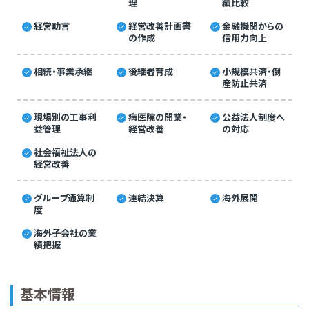
理
績比較
経営助言
経営改善計画書
金融機関からの
の作成
信用力向上
相続・事業承継
後継者育成
小規模共済・倒
産防止共済
現場別の工事利
病医院の開業・
公益法人制度へ
益管理
経営改善
の対応
社会福祉法人の
経営改善
グループ通算制
連結決算
海外展開
度
海外子会社の業
績把握
基本情報