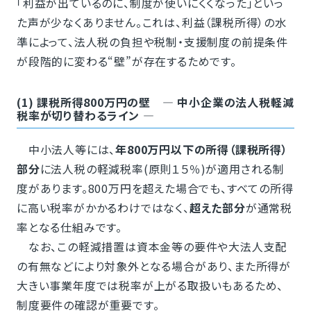
「利益が出ているのに、制度が使いにくくなった」といっ
た声が少なくありません。これは、利益（課税所得）の水
準によって、法人税の負担や税制・支援制度の前提条件
が段階的に変わる“壁”が存在するためです。
(1) 課税所得800万円の壁 ― 中小企業の法人税軽減
税率が切り替わるライン ―
中小法人等には、
年800万円以下の所得（課税所得）
部分
に法人税の軽減税率(原則１５％)が適用される制
度があります。800万円を超えた場合でも、すべての所得
に高い税率がかかるわけではなく、
超えた部分
が通常税
率となる仕組みです。
なお、この軽減措置は資本金等の要件や大法人支配
の有無などにより対象外となる場合があり、また所得が
大きい事業年度では税率が上がる取扱いもあるため、
制度要件の確認が重要です。