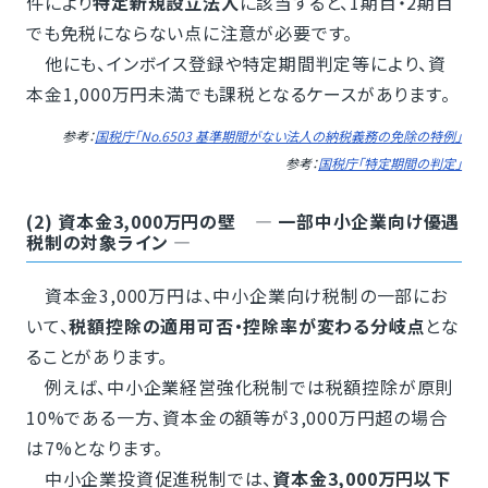
件により
特定新規設立法人
に該当すると、1期目・2期目
でも免税にならない点に注意が必要です。
他にも、インボイス登録や特定期間判定等により、資
本金1,000万円未満でも課税となるケースがあります。
参考：
国税庁「No.6503 基準期間がない法人の納税義務の免除の特例」
参考：
国税庁「特定期間の判定」
(2) 資本金3,000万円の壁 ― 一部中小企業向け優遇
税制の対象ライン ―
資本金3,000万円は、中小企業向け税制の一部にお
いて、
税額控除の適用可否・控除率が変わる分岐点
とな
ることがあります。
例えば、中小企業経営強化税制では税額控除が原則
10%である一方、資本金の額等が3,000万円超の場合
は7%となります。
中小企業投資促進税制では、
資本金3,000万円以下