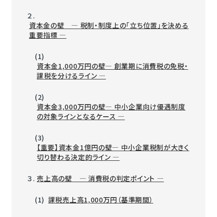
２.
資本金の壁 ― 税制・制度上の「立ち位置」を決める
重要指標 ―
(1)
資本金1,000万円の壁― 創業期に消費税の免税・
課税を分けるライン ―
(2)
資本金3,000万円の壁― 中小企業向け優遇制度
の対象ラインとなるケース ―
(3)
【重要】資本金1億円の壁― 中小企業税制が大きく
切り替わる決定的ライン ―
３.
売上高の壁 ― 消費税の判定ポイント ―
(1)
課税売上高1,000万円（基準期間）