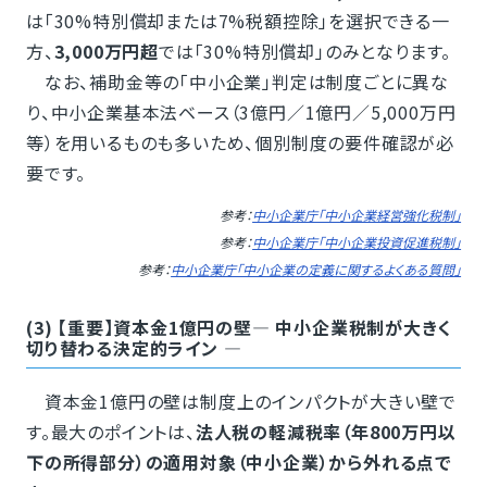
は「30%特別償却または7%税額控除」を選択できる一
方、
3,000万円超
では「30%特別償却」のみとなります。
なお、補助金等の「中小企業」判定は制度ごとに異な
り、中小企業基本法ベース（3億円／1億円／5,000万円
等）を用いるものも多いため、個別制度の要件確認が必
要です。
参考：
中小企業庁「中小企業経営強化税制」
参考：
中小企業庁「中小企業投資促進税制」
参考：
中小企業庁「中小企業の定義に関するよくある質問」
(3) 【重要】資本金1億円の壁― 中小企業税制が大きく
切り替わる決定的ライン ―
資本金1億円の壁は制度上のインパクトが大きい壁で
す。最大のポイントは、
法人税の軽減税率（年800万円以
下の所得部分）の適用対象（中小企業）から外れる点で