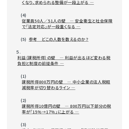
くなり、求められる整備が一段上がる ―
(4)
従業員50人／51人の壁 ― 安全衛生と社会保険
で「法定対応」が一段重くなる ―
(5)
参考 どこの人数を数えるのか？
５.
利益（課税所得）の壁 ― 利益が出るほど変わる税
負担と制度の前提条件 ―
(1)
課税所得800万円の壁 ― 中小企業の法人税軽
減税率が切り替わるライン ―
(2)
課税所得10億円の壁 ― 800万円以下部分の税
率が「15%→17%」に上がる ―
(3)