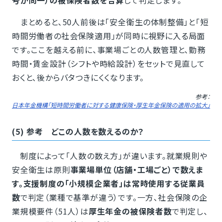
号が同一）の被保険者数を合算
して判定します。
まとめると、50人前後は「安全衛生の体制整備」と「短
時間労働者の社会保険適用」が同時に視野に入る局面
です。ここを越える前に、事業場ごとの人数管理と、勤務
時間・賃金設計（シフトや時給設計）をセットで見直して
おくと、後からバタつきにくくなります。
参考：
日本年金機構「短時間労働者に対する健康保険・厚生年金保険の適用の拡大」
(5) 参考 どこの人数を数えるのか？
制度によって「人数の数え方」が違います。就業規則や
安全衛生は原則
事業場単位（店舗・工場ごと）で数えま
す。
支援制度の「小規模企業者」は常時使用する従業員
数
で判定（業種で基準が違う）です。一方、社会保険の企
業規模要件（51人）は
厚生年金の被保険者数
で判定し、