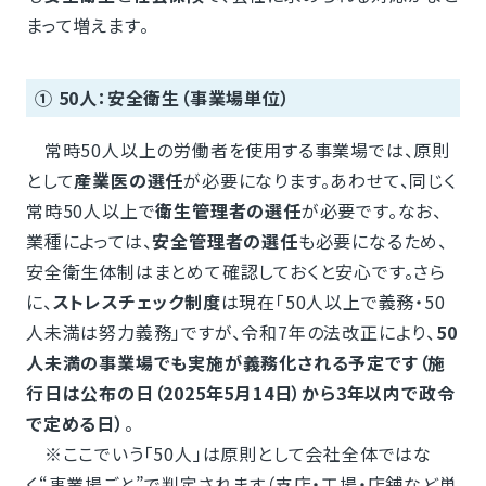
まって増えます。
① 50人：安全衛生（事業場単位）
常時50人以上の労働者を使用する事業場では、原則
として
産業医の選任
が必要になります。あわせて、同じく
常時50人以上で
衛生管理者の選任
が必要です。なお、
業種によっては、
安全管理者の選任
も必要になるため、
安全衛生体制はまとめて確認しておくと安心です。さら
に、
ストレスチェック制度
は現在「50人以上で義務・50
人未満は努力義務」ですが、令和7年の法改正により、
50
人未満の事業場でも実施が義務化される予定です（施
行日は公布の日（2025年5月14日）から3年以内で政令
で定める日）
。
※ここでいう「50人」は原則として会社全体ではな
く“事業場ごと”で判定されます（支店・工場・店舗など単