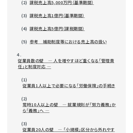
(2)
課税売上高5,000万円（基準期間）
(3)
課税売上高1億円（基準期間）
(4)
課税売上高5億円（課税期間）
(5)
参考 補助制度等における売上高の扱い
４.
従業員数の壁 ― 人を増やすほど重くなる「管理責
任」と制度対応 ―
(1)
従業員1人以上で必要になる「労働保険」の手続き
(2)
常時10人以上の壁 ― 就業規則が「努力義務」か
ら「義務」へ ―
(3)
従業員20人の壁 ― 「小規模」区分から外れやす