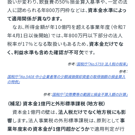
扱いが変わり、飲食費の50％損金算入基準や、一定の法
人に認められる年800万円枠などは、
資本金水準によっ
て適用関係が異なります。
なお、所得金額が年10億円を超える事業年度（令和7
年4月1日以後開始）では、年800万円以下部分の法人
税率が17％となる取扱いもあるため、
資本金だけでな
く、利益水準も含めた確認が不可欠
です。
参考：
国税庁「No.5759 法人税の税率」
参考：
国税庁「No.5408 中小企業者等の少額減価償却資産の取得価額の損金算入
の特例」
参考：
国税庁「交際費等の範囲と損金不算入額の計算」
（補足）資本金1億円と外形標準課税（地方税）
資本金1億円の壁は、
法人税だけでなく地方税にも影
響
します。法人事業税の外形標準課税は、原則として
事
業年度末の資本金が1億円超かどうか
で適用判定が行