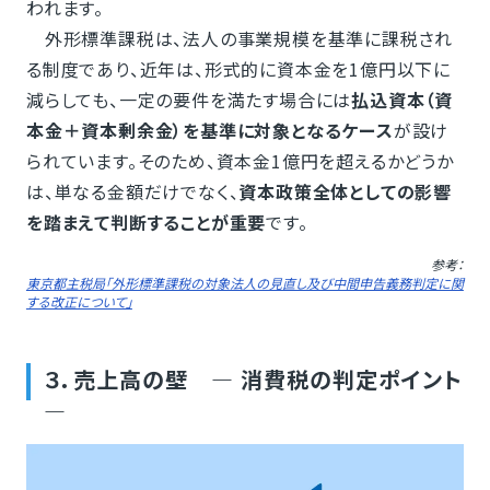
われます。
外形標準課税は、法人の事業規模を基準に課税され
る制度であり、近年は、形式的に資本金を1億円以下に
減らしても、一定の要件を満たす場合には
払込資本（資
本金＋資本剰余金）を基準に対象となるケース
が設け
られています。そのため、資本金1億円を超えるかどうか
は、単なる金額だけでなく、
資本政策全体としての影響
を踏まえて判断することが重要
です。
参考：
東京都主税局「外形標準課税の対象法人の見直し及び中間申告義務判定に関
する改正について」
３．売上高の壁 ― 消費税の判定ポイント
―