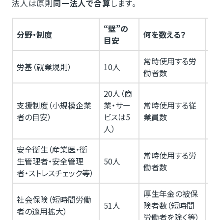
法人は原則
同一法人で合算
します。
“壁”の
単
分野・制度
何を数える？
目安
数
常時使用する労
労基（就業規則）
10人
事
働者数
20人（商
事
支援制度（小規模企業
業・サー
常時使用する従
（
者の目安）
ビスは5
業員数
定
人）
安全衛生（産業医・衛
常時使用する労
生管理者・安全管理
50人
事
働者数
者・ストレスチェック等）
厚生年金の被保
法
社会保険（短時間労働
51人
険者数（短時間
合
者の適用拡大）
労働者を除く等）
法