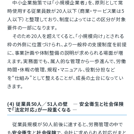
中小企業施策では「小規模企業者」を、原則として常
時使用する従業員数が20人以下（商業・サービス業は5
人以下）と整理しており、制度によってはこの区分が対象
要件の一部になります。
そのため20人を超えてくると、「小規模向け」とされる
枠の外側に位置づけられ、より一般枠の支援制度を前提
に、事業計画や体制整備の説明が求められる場面が増
えます。実務面でも、属人的な管理から一歩進んで、労働
時間・休暇の管理、規程・マニュアル、役割分担など
を“仕組み”として整えることが、成長の土台になってい
きます。
(4) 従業員50人／51人の壁 ― 安全衛生と社会保険
で「法定対応」が一段重くなる ―
従業員規模が50人前後に達すると、労務管理の中で
も
安全衛生
と
社会保険
で、会社に求められる対応がまと