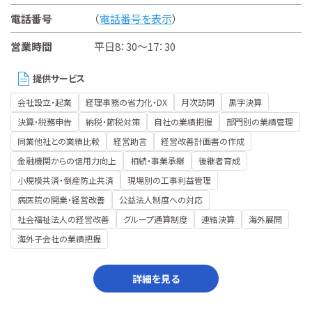
電話番号
（
電話番号を表示
）
営業時間
平日8：30～17：30
提供サービス
会社設立・起業
経理事務の省力化・DX
月次訪問
黒字決算
決算・税務申告
納税・節税対策
自社の業績把握
部門別の業績管理
同業他社との業績比較
経営助言
経営改善計画書の作成
金融機関からの信用力向上
相続・事業承継
後継者育成
小規模共済・倒産防止共済
現場別の工事利益管理
病医院の開業・経営改善
公益法人制度への対応
社会福祉法人の経営改善
グループ通算制度
連結決算
海外展開
海外子会社の業績把握
詳細を見る