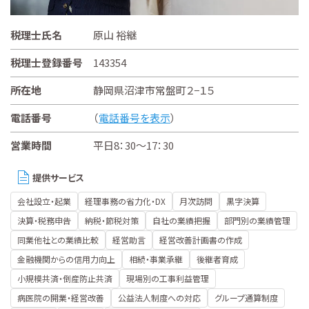
税理士氏名
原山 裕継
税理士登録番号
143354
所在地
静岡県沼津市常盤町２−１５
電話番号
（
電話番号を表示
）
営業時間
平日8：30～17：30
提供サービス
会社設立・起業
経理事務の省力化・DX
月次訪問
黒字決算
決算・税務申告
納税・節税対策
自社の業績把握
部門別の業績管理
同業他社との業績比較
経営助言
経営改善計画書の作成
金融機関からの信用力向上
相続・事業承継
後継者育成
小規模共済・倒産防止共済
現場別の工事利益管理
病医院の開業・経営改善
公益法人制度への対応
グループ通算制度