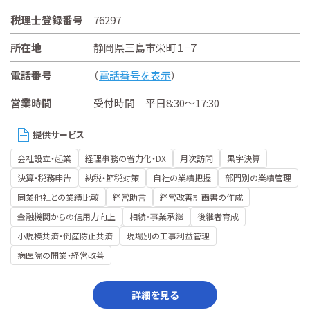
税理士登録番号
76297
所在地
静岡県三島市栄町１−７
電話番号
（
電話番号を表示
）
営業時間
受付時間 平日8:30～17:30
提供サービス
会社設立・起業
経理事務の省力化・DX
月次訪問
黒字決算
決算・税務申告
納税・節税対策
自社の業績把握
部門別の業績管理
同業他社との業績比較
経営助言
経営改善計画書の作成
金融機関からの信用力向上
相続・事業承継
後継者育成
小規模共済・倒産防止共済
現場別の工事利益管理
病医院の開業・経営改善
詳細を見る