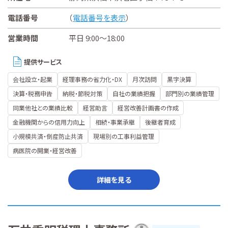
電話番号
（
電話番号を表示
）
営業時間
平日 9:00～18:00
提供サービス
会社設立・起業
経理事務の省力化・DX
月次訪問
黒字決算
決算・税務申告
納税・節税対策
自社の業績把握
部門別の業績管理
同業他社との業績比較
経営助言
経営改善計画書の作成
金融機関からの信用力向上
相続・事業承継
後継者育成
小規模共済・倒産防止共済
現場別の工事利益管理
病医院の開業・経営改善
詳細を見る