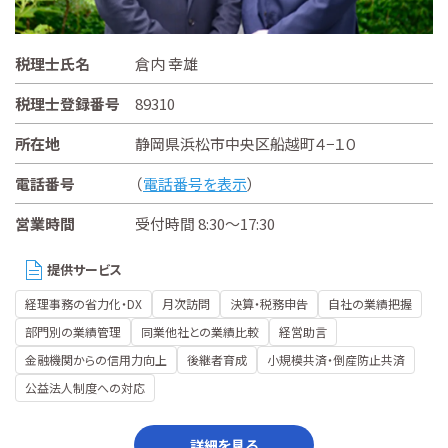
税理士氏名
倉内 幸雄
税理士登録番号
89310
所在地
静岡県浜松市中央区船越町４−１０
電話番号
（
電話番号を表示
）
営業時間
受付時間 8:30～17:30
提供サービス
経理事務の省力化・DX
月次訪問
決算・税務申告
自社の業績把握
部門別の業績管理
同業他社との業績比較
経営助言
金融機関からの信用力向上
後継者育成
小規模共済・倒産防止共済
公益法人制度への対応
詳細を見る