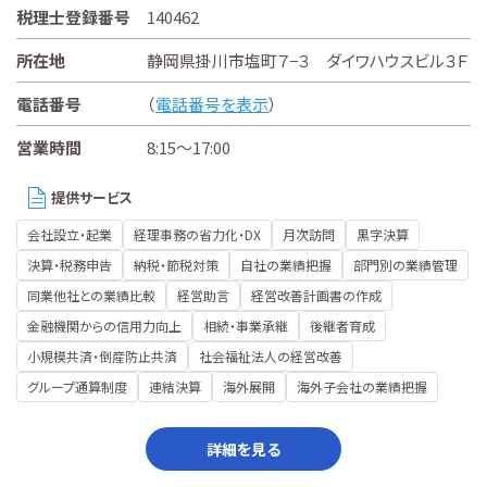
税理士登録番号
140462
所在地
静岡県掛川市塩町７−３ ダイワハウスビル３Ｆ
電話番号
（
電話番号を表示
）
営業時間
8:15～17:00
提供サービス
会社設立・起業
経理事務の省力化・DX
月次訪問
黒字決算
決算・税務申告
納税・節税対策
自社の業績把握
部門別の業績管理
同業他社との業績比較
経営助言
経営改善計画書の作成
金融機関からの信用力向上
相続・事業承継
後継者育成
小規模共済・倒産防止共済
社会福祉法人の経営改善
グループ通算制度
連結決算
海外展開
海外子会社の業績把握
詳細を見る