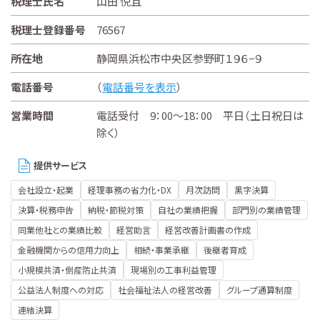
税理士氏名
山田 悦且
税理士登録番号
76567
所在地
静岡県浜松市中央区参野町１９６−９
電話番号
（
電話番号を表示
）
営業時間
電話受付 9：00～18：00 平日（土日祝日は
除く）
提供サービス
会社設立・起業
経理事務の省力化・DX
月次訪問
黒字決算
決算・税務申告
納税・節税対策
自社の業績把握
部門別の業績管理
同業他社との業績比較
経営助言
経営改善計画書の作成
金融機関からの信用力向上
相続・事業承継
後継者育成
小規模共済・倒産防止共済
現場別の工事利益管理
公益法人制度への対応
社会福祉法人の経営改善
グループ通算制度
連結決算