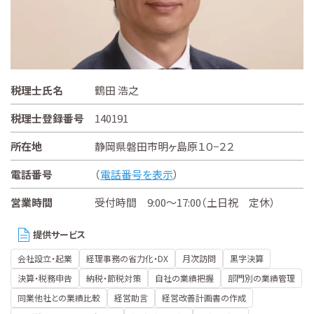
税理士氏名
鶴田 浩之
税理士登録番号
140191
所在地
静岡県磐田市明ヶ島原１０−２２
電話番号
（
電話番号を表示
）
営業時間
受付時間 9:00～17:00（土日祝 定休）
提供サービス
会社設立・起業
経理事務の省力化・DX
月次訪問
黒字決算
決算・税務申告
納税・節税対策
自社の業績把握
部門別の業績管理
同業他社との業績比較
経営助言
経営改善計画書の作成