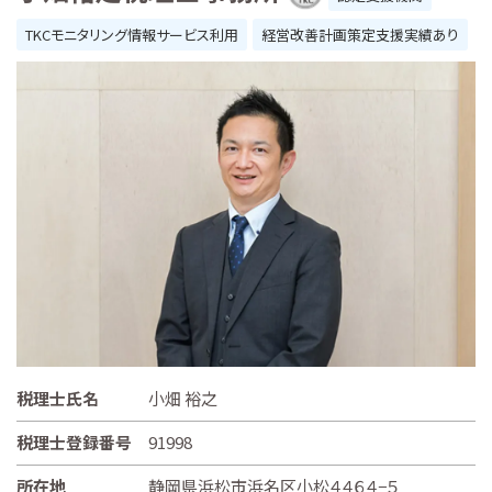
TKCモニタリング情報サービス利用
経営改善計画策定支援実績あり
税理士氏名
小畑 裕之
税理士登録番号
91998
所在地
静岡県浜松市浜名区小松４４６４−５