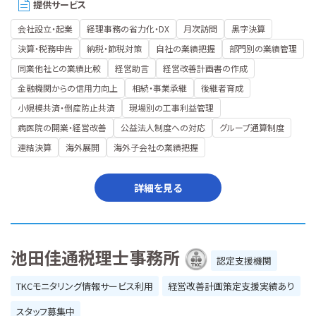
提供サービス
会社設立・起業
経理事務の省力化・DX
月次訪問
黒字決算
決算・税務申告
納税・節税対策
自社の業績把握
部門別の業績管理
同業他社との業績比較
経営助言
経営改善計画書の作成
金融機関からの信用力向上
相続・事業承継
後継者育成
小規模共済・倒産防止共済
現場別の工事利益管理
病医院の開業・経営改善
公益法人制度への対応
グループ通算制度
連結決算
海外展開
海外子会社の業績把握
詳細を見る
池田佳通税理士事務所
認定支援機関
TKCモニタリング情報サービス利用
経営改善計画策定支援実績あり
スタッフ募集中