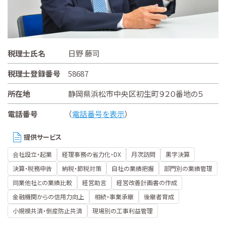
税理士氏名
日野 藤司
税理士登録番号
58687
所在地
静岡県浜松市中央区初生町９２０番地の５
電話番号
（
電話番号を表示
）
提供サービス
会社設立・起業
経理事務の省力化・DX
月次訪問
黒字決算
決算・税務申告
納税・節税対策
自社の業績把握
部門別の業績管理
同業他社との業績比較
経営助言
経営改善計画書の作成
金融機関からの信用力向上
相続・事業承継
後継者育成
小規模共済・倒産防止共済
現場別の工事利益管理