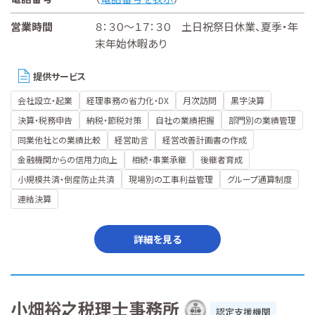
営業時間
８：３０～１７：３０ 土日祝祭日休業、夏季・年
末年始休暇あり
提供サービス
会社設立・起業
経理事務の省力化・DX
月次訪問
黒字決算
決算・税務申告
納税・節税対策
自社の業績把握
部門別の業績管理
同業他社との業績比較
経営助言
経営改善計画書の作成
金融機関からの信用力向上
相続・事業承継
後継者育成
小規模共済・倒産防止共済
現場別の工事利益管理
グループ通算制度
連結決算
詳細を見る
小畑裕之税理士事務所
認定支援機関