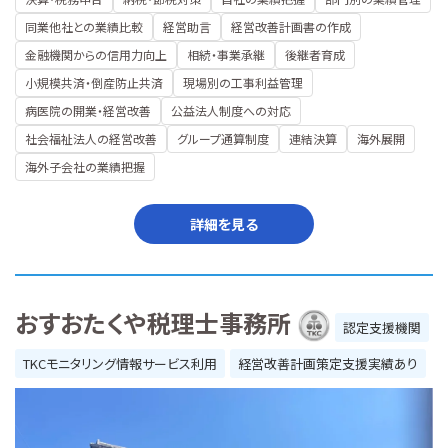
同業他社との業績比較
経営助言
経営改善計画書の作成
金融機関からの信用力向上
相続・事業承継
後継者育成
小規模共済・倒産防止共済
現場別の工事利益管理
病医院の開業・経営改善
公益法人制度への対応
社会福祉法人の経営改善
グループ通算制度
連結決算
海外展開
海外子会社の業績把握
詳細を見る
おすおたくや税理士事務所
認定支援機関
TKCモニタリング情報サービス利用
経営改善計画策定支援実績あり