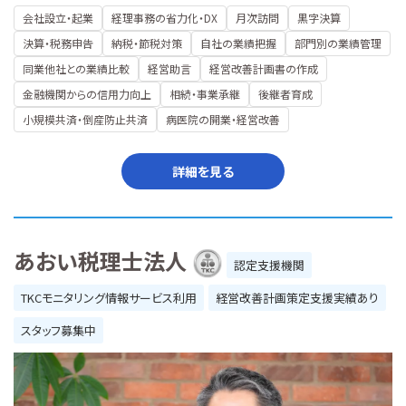
会社設立・起業
経理事務の省力化・DX
月次訪問
黒字決算
決算・税務申告
納税・節税対策
自社の業績把握
部門別の業績管理
同業他社との業績比較
経営助言
経営改善計画書の作成
金融機関からの信用力向上
相続・事業承継
後継者育成
小規模共済・倒産防止共済
病医院の開業・経営改善
詳細を見る
あおい税理士法人
認定支援機関
TKCモニタリング情報サービス利用
経営改善計画策定支援実績あり
スタッフ募集中