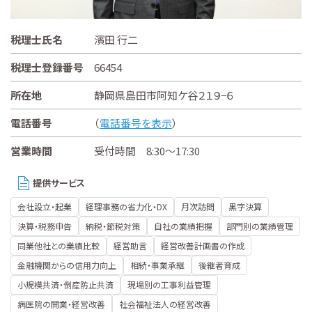
税理士氏名
濱田 行二
税理士登録番号
66454
所在地
静岡県島田市阿知ケ谷２１９−６
電話番号
（
電話番号を表示
）
営業時間
受付時間 8:30～17:30
提供サービス
会社設立・起業
経理事務の省力化・DX
月次訪問
黒字決算
決算・税務申告
納税・節税対策
自社の業績把握
部門別の業績管理
同業他社との業績比較
経営助言
経営改善計画書の作成
金融機関からの信用力向上
相続・事業承継
後継者育成
小規模共済・倒産防止共済
現場別の工事利益管理
病医院の開業・経営改善
社会福祉法人の経営改善