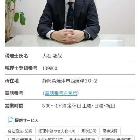
税理士氏名
大石 龍哉
税理士登録番号
139800
所在地
静岡県焼津市西焼津３０−２
電話番号
（
電話番号を表示
）
営業時間
8:30～17:30 定休日 土曜・日曜・祝日
提供サービス
会社設立・起業
経理事務の省力化・DX
月次訪問
黒字決算
決算・税務申告
納税・節税対策
自社の業績把握
部門別の業績管理