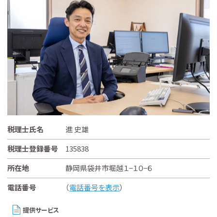
税理士氏名
進 史雄
税理士登録番号
135838
所在地
静岡県袋井市堀越１−１０−６
電話番号
（
電話番号を表示
）
提供サービス