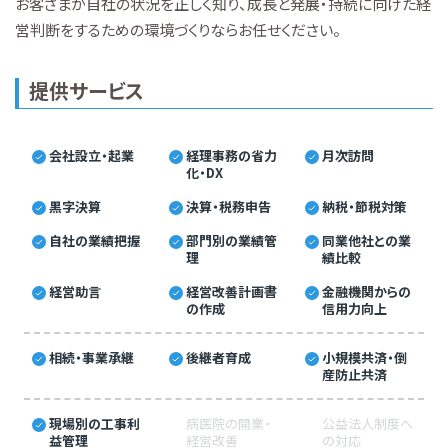
お客さまが自社の状況を正しく知り、成長と発展・持続に向けた経
営判断をするための環境づくりならお任せください。
提供サービス
会社設立・起業
経理事務の省力
月次訪問
化・DX
黒字決算
決算・税務申告
納税・節税対策
自社の業績把握
部門別の業績管
同業他社との業
理
績比較
経営助言
経営改善計画書
金融機関からの
の作成
信用力向上
相続・事業承継
後継者育成
小規模共済・倒
産防止共済
現場別の工事利
病医院の開業・
公益法人制度へ
益管理
経営改善
の対応