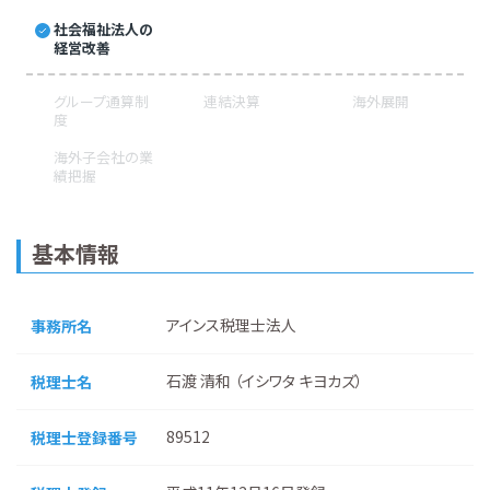
社会福祉法人の
経営改善
グループ通算制
連結決算
海外展開
度
海外子会社の業
績把握
基本情報
アインス税理士法人
事務所名
石渡 清和 （イシワタ キヨカズ）
税理士名
89512
税理士登録番号