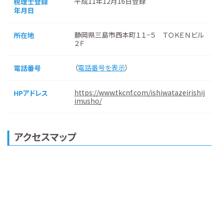
平成11年12月16日登録
税理士登録
年月日
静岡県三島市西本町１１−５ ＴＯＫＥＮビル
所在地
２Ｆ
（
電話番号を表示
）
電話番号
https://www.tkcnf.com/ishiwatazeirishij
HPアドレス
imusho/
アクセスマップ