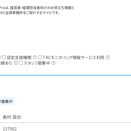
xProは、経営者・経理担当者向けのお役立ち情報と
KC会員事務所をご紹介するサイトです。
認定支援機関
TKCモニタリング情報サービス利用
実績あり
スタッフ募集中
フ募集中
奥村 高也
137502