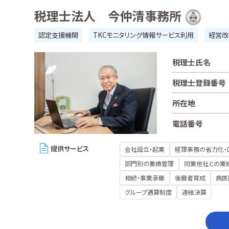
税理士法人 今仲清事務所
認定支援機関
TKCモニタリング情報サービス利用
経営改
税理士氏名
税理士登録番号
所在地
電話番号
提供サービス
会社設立・起業
経理事務の省力化・
部門別の業績管理
同業他社との業
相続・事業承継
後継者育成
病医
グループ通算制度
連結決算