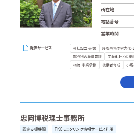
所在地
電話番号
営業時間
提供サービス
会社設立・起業
経理事務の省力化・
部門別の業績管理
同業他社との業
相続・事業承継
後継者育成
小規
忠岡博税理士事務所
認定支援機関
TKCモニタリング情報サービス利用