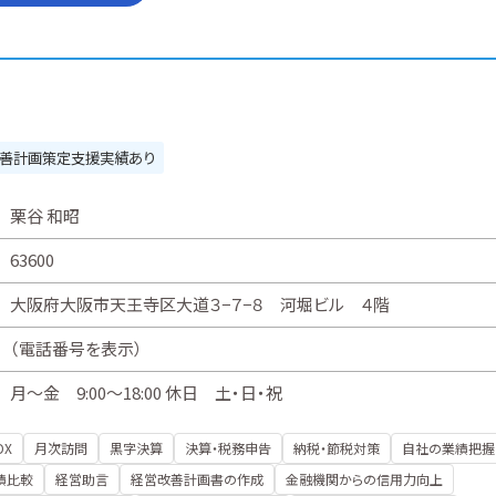
善計画策定支援実績あり
栗谷 和昭
63600
大阪府大阪市天王寺区大道３−７−８ 河堀ビル ４階
（
電話番号を表示
）
月～金 9:00～18:00 休日 土・日・祝
DX
月次訪問
黒字決算
決算・税務申告
納税・節税対策
自社の業績把握
績比較
経営助言
経営改善計画書の作成
金融機関からの信用力向上