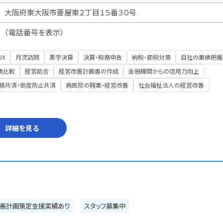
大阪府東大阪市菱屋東２丁目１５番３０号
（
電話番号を表示
）
DX
月次訪問
黒字決算
決算・税務申告
納税・節税対策
自社の業績把握
績比較
経営助言
経営改善計画書の作成
金融機関からの信用力向上
模共済・倒産防止共済
病医院の開業・経営改善
社会福祉法人の経営改善
詳細を見る
善計画策定支援実績あり
スタッフ募集中