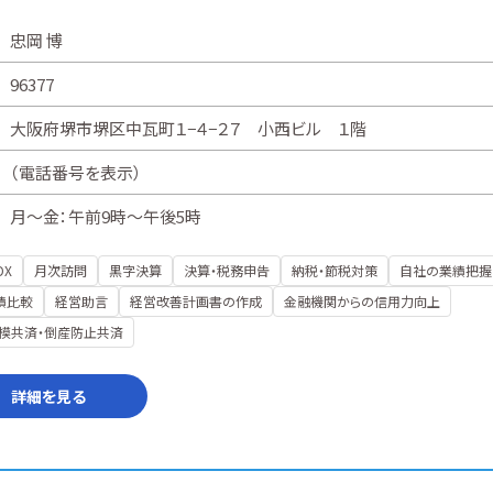
忠岡 博
96377
大阪府堺市堺区中瓦町１−４−２７ 小西ビル １階
（
電話番号を表示
）
月～金：午前9時～午後5時
DX
月次訪問
黒字決算
決算・税務申告
納税・節税対策
自社の業績把握
績比較
経営助言
経営改善計画書の作成
金融機関からの信用力向上
模共済・倒産防止共済
詳細を見る