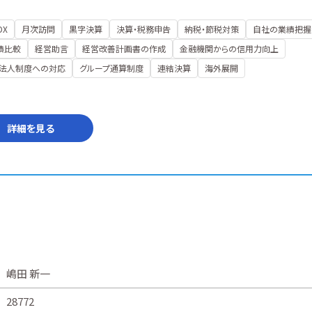
DX
月次訪問
黒字決算
決算・税務申告
納税・節税対策
自社の業績把握
績比較
経営助言
経営改善計画書の作成
金融機関からの信用力向上
法人制度への対応
グループ通算制度
連結決算
海外展開
詳細を見る
嶋田 新一
28772