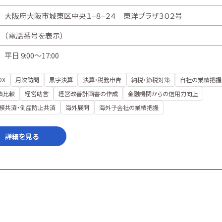
大阪府大阪市城東区中央１−８−２４ 東洋プラザ３０２号
（
電話番号を表示
）
平日 9:00～17:00
DX
月次訪問
黒字決算
決算・税務申告
納税・節税対策
自社の業績把握
績比較
経営助言
経営改善計画書の作成
金融機関からの信用力向上
模共済・倒産防止共済
海外展開
海外子会社の業績把握
詳細を見る