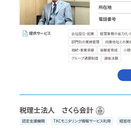
所在地
電話番号
提供サービス
会社設立・起業
経理事務の省力化・
部門別の業績管理
同業他社との業
相続・事業承継
後継者育成
小規
グループ通算制度
連結決算
税理士法人 さくら会計
認定支援機関
TKCモニタリング情報サービス利用
経営改