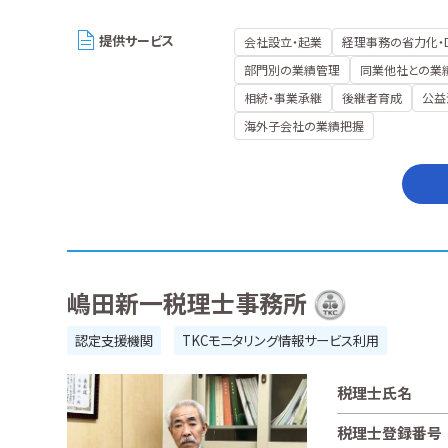
提供サービス
会社設立・起業
経理事務の省力化・
部門別の業績管理
同業他社との業
相続・事業承継
後継者育成
公益
海外子会社の業績把握
嶋田新一税理士事務所
認定支援機関
TKCモニタリング情報サービス利用
税理士氏名
税理士登録番号