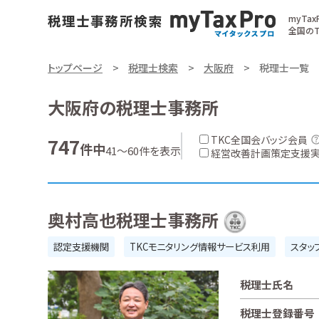
myTa
全国のT
トップページ
税理士検索
大阪府
税理士一覧
大阪府の税理士事務所
TKC全国会バッジ会員
747
件中
41～60件を表示
経営改善計画策定支援
奥村高也税理士事務所
認定支援機関
TKCモニタリング情報サービス利用
スタッ
税理士氏名
税理士登録番号