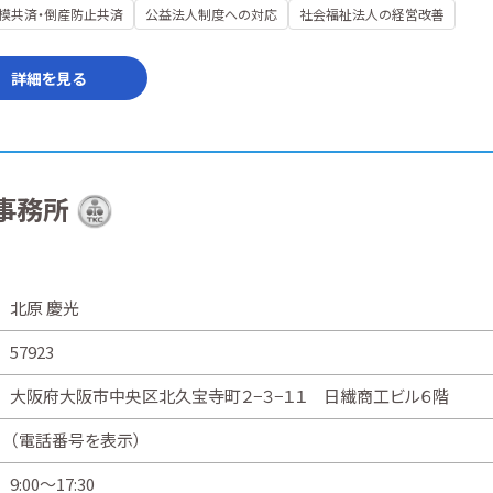
模共済・倒産防止共済
公益法人制度への対応
社会福祉法人の経営改善
詳細を見る
事務所
北原 慶光
57923
大阪府大阪市中央区北久宝寺町２−３−１１ 日繊商工ビル６階
（
電話番号を表示
）
9:00～17:30