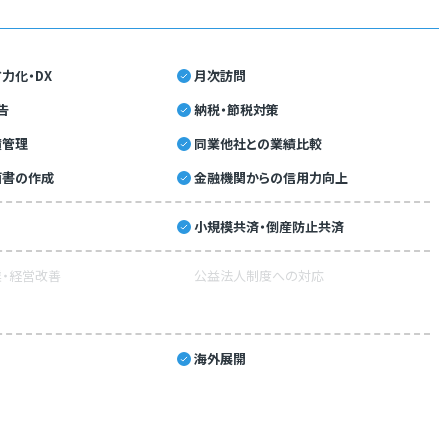
力化・DX
月次訪問
告
納税・節税対策
績管理
同業他社との業績比較
画書の作成
金融機関からの信用力向上
小規模共済・倒産防止共済
・経営改善
公益法人制度への対応
海外展開