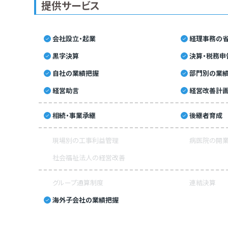
提供サービス
会社設立・起業
経理事務の省
黒字決算
決算・税務申
自社の業績把握
部門別の業
経営助言
経営改善計
相続・事業承継
後継者育成
現場別の工事利益管理
病医院の開業
社会福祉法人の経営改善
グループ通算制度
連結決算
海外子会社の業績把握