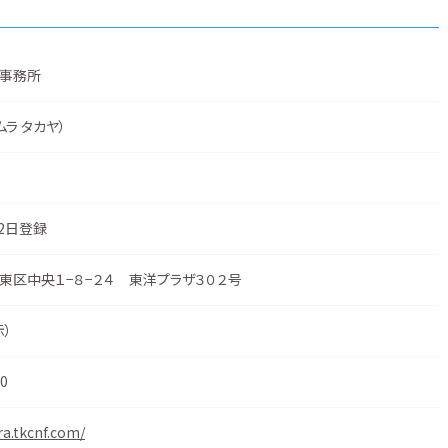
事務所
ムラ タカヤ）
22日登録
東区中央１−８−２４ 東洋プラザ３０２号
示
）
0
ra.tkcnf.com/