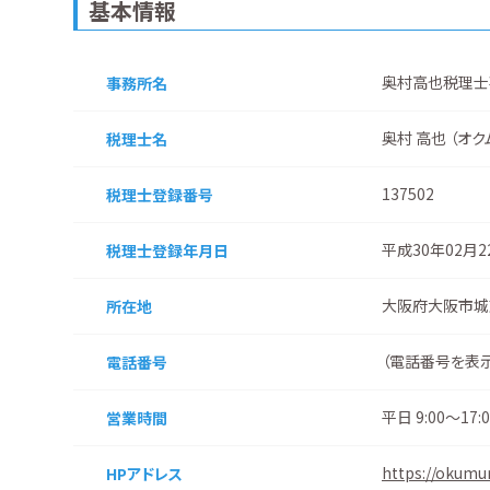
基本情報
奥村高也税理士
事務所名
奥村 高也 （オク
税理士名
137502
税理士登録番号
平成30年02月
税理士登録
年月日
大阪府大阪市城
所在地
（
電話番号を表
電話番号
平日 9:00～17:0
営業時間
https://okumu
HPアドレス