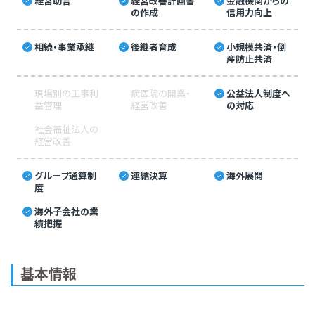
経営助言
経営改善計画書
金融機関からの
の作成
信用力向上
相続・事業承継
後継者育成
小規模共済・倒
産防止共済
現場別の工事利
病医院の開業・
公益法人制度へ
益管理
経営改善
の対応
社会福祉法人の
経営改善
グループ通算制
連結決算
海外展開
度
海外子会社の業
績把握
基本情報