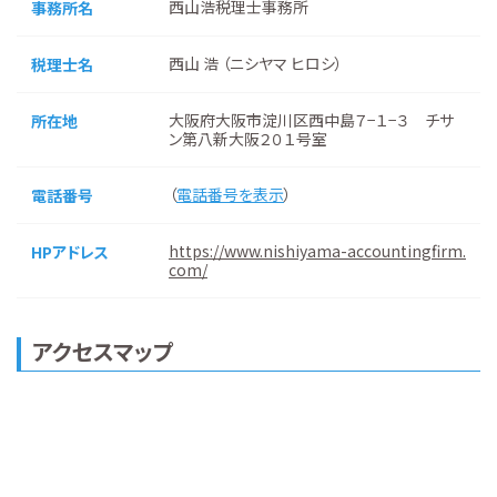
西山浩税理士事務所
事務所名
西山 浩 （ニシヤマ ヒロシ）
税理士名
大阪府大阪市淀川区西中島７−１−３ チサ
所在地
ン第八新大阪２０１号室
（
電話番号を表示
）
電話番号
https://www.nishiyama-accountingfirm.
HPアドレス
com/
アクセスマップ