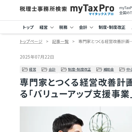
myTa
全国のT
トップ
経営
税務
会計
制度・制度改正
トップページ
記事一覧
専門家とつくる経営改善計画
2025年07月22日
経営
会計
制度・制度改正
補助金
中
専門家とつくる経営改善計
る「バリューアップ支援事業