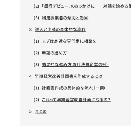
(2)
「銀行デビュー」のきっかけに──対話を始める
(3)
利用事業者の傾向と効果
３.
導入と申請の具体的な流れ
(1)
まずは身近な専門家に相談を
(2)
申請の進め方
(3)
効果的な進め方（5月決算企業の例）
４.
早期経営改善計画書を作成するには
(1)
計画書作成の具体的な流れ（一例）
(2)
これって早期経営改善計画になるの？
５.
まとめ