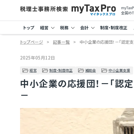
myTa
全国のT
トップ
経営
税務
会計
制度・制度改正
トップページ
記事一覧
中小企業の応援団！－「認定支
2025年05月12日
経営
制度・制度改正
補助金
中小企業支援
中小企業の応援団！－「認
－