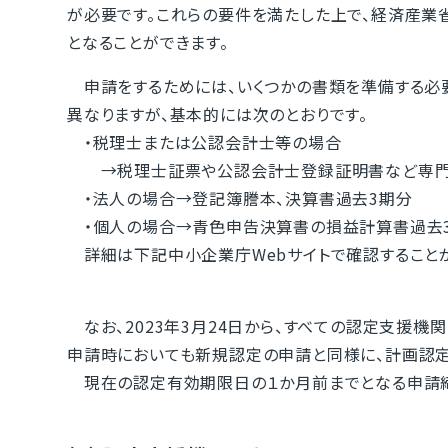
が必要です。これらの要件を満たした上で、経済産業
となることができます。
申請をするためには、いくつかの書類を準備する必
異なりますが、基本的には次のとおりです。
・税理士または公認会計士等の場合
→税理士証票や公認会計士登録証明書など専門
・法人の場合→登記簿謄本、決算書過去3期分
・個人の場合→青色申告決算書の損益計算書過去
詳細は下記中小企業庁Webサイトで確認することが
なお、2023年3月24日から、すべての認定支援機
申請時においても新規認定の申請と同様に、計画認定
現在の認定有効期限日の１か月前までとなる申請締