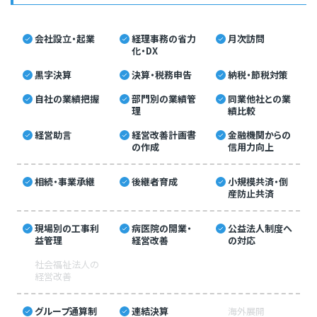
会社設立・起業
経理事務の省力
月次訪問
化・DX
黒字決算
決算・税務申告
納税・節税対策
自社の業績把握
部門別の業績管
同業他社との業
理
績比較
経営助言
経営改善計画書
金融機関からの
の作成
信用力向上
相続・事業承継
後継者育成
小規模共済・倒
産防止共済
現場別の工事利
病医院の開業・
公益法人制度へ
益管理
経営改善
の対応
社会福祉法人の
経営改善
グループ通算制
連結決算
海外展開