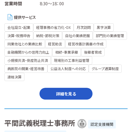
営業時間
8:30～18：00
提供サービス
会社設立・起業
経理事務の省力化・DX
月次訪問
黒字決算
決算・税務申告
納税・節税対策
自社の業績把握
部門別の業績管理
同業他社との業績比較
経営助言
経営改善計画書の作成
金融機関からの信用力向上
相続・事業承継
後継者育成
小規模共済・倒産防止共済
現場別の工事利益管理
病医院の開業・経営改善
公益法人制度への対応
グループ通算制度
連結決算
詳細を見る
平間武義税理士事務所
認定支援機関