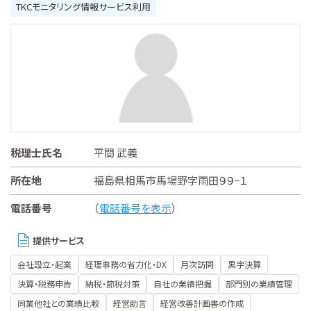
TKCモニタリング情報サービス利用
税理士氏名
平間 武義
所在地
福島県相馬市馬場野字雨田９９−１
電話番号
（
電話番号を表示
）
提供サービス
会社設立・起業
経理事務の省力化・DX
月次訪問
黒字決算
決算・税務申告
納税・節税対策
自社の業績把握
部門別の業績管理
同業他社との業績比較
経営助言
経営改善計画書の作成