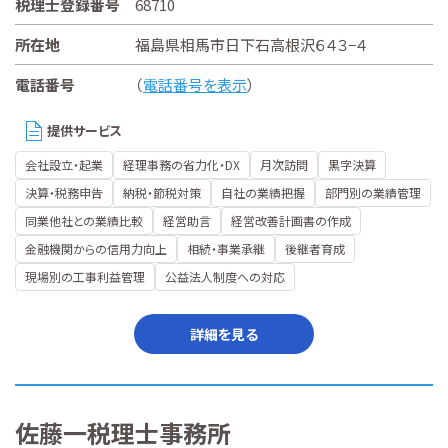
税理士登録番号
68710
所在地
福島県相馬市日下石高根沢６４３−４
電話番号
（
電話番号を表示
）
提供サービス
会社設立・起業
経理事務の省力化・DX
月次訪問
黒字決算
決算・税務申告
納税・節税対策
自社の業績把握
部門別の業績管理
同業他社との業績比較
経営助言
経営改善計画書の作成
金融機関からの信用力向上
相続・事業承継
後継者育成
現場別の工事利益管理
公益法人制度への対応
詳細を見る
佐藤一税理士事務所