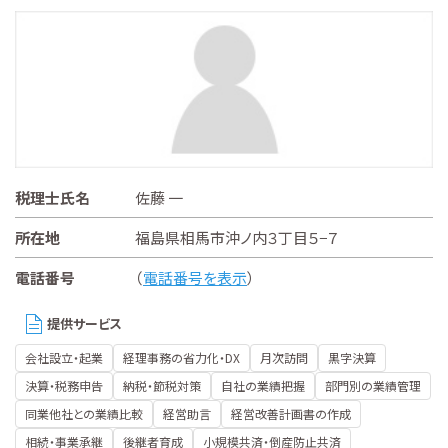
税理士氏名
佐藤 一
所在地
福島県相馬市沖ノ内３丁目５−７
電話番号
（
電話番号を表示
）
提供サービス
会社設立・起業
経理事務の省力化・DX
月次訪問
黒字決算
決算・税務申告
納税・節税対策
自社の業績把握
部門別の業績管理
同業他社との業績比較
経営助言
経営改善計画書の作成
相続・事業承継
後継者育成
小規模共済・倒産防止共済