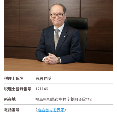
税理士氏名
鳥居 由葵
税理士登録番号
121146
所在地
福島県相馬市中村字錦町３番地８
電話番号
（
電話番号を表示
）