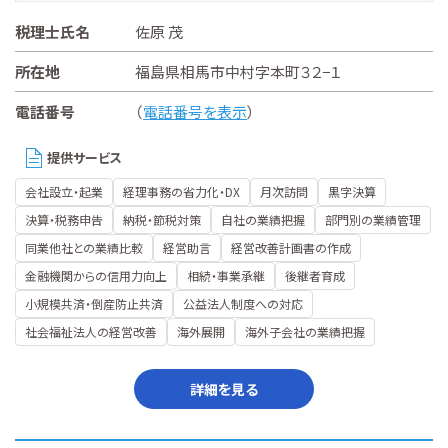
税理士氏名
佐原 茂
所在地
福島県相馬市中村字本町３２−１
電話番号
（
電話番号を表示
）
提供サービス
会社設立・起業
経理事務の省力化・DX
月次訪問
黒字決算
決算・税務申告
納税・節税対策
自社の業績把握
部門別の業績管理
同業他社との業績比較
経営助言
経営改善計画書の作成
金融機関からの信用力向上
相続・事業承継
後継者育成
小規模共済・倒産防止共済
公益法人制度への対応
社会福祉法人の経営改善
海外展開
海外子会社の業績把握
詳細を見る