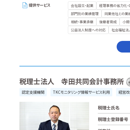
提供サービス
会社設立・起業
経理事務の省力化・
部門別の業績管理
同業他社との業
相続・事業承継
後継者育成
小規
公益法人制度への対応
社会福祉法
税理士法人 寺田共同会計事務所
認定支援機関
TKCモニタリング情報サービス利用
経営改
税理士氏名
税理士登録番号