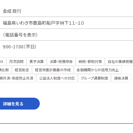
金成 政行
福島県いわき市鹿島町船戸字林下１１−１０
（
電話番号を表示
）
9:00~17:00（平日）
DX
月次訪問
黒字決算
決算・税務申告
納税・節税対策
自社の業績把握
績比較
経営助言
経営改善計画書の作成
金融機関からの信用力向上
模共済・倒産防止共済
公益法人制度への対応
グループ通算制度
連結決算
詳細を見る