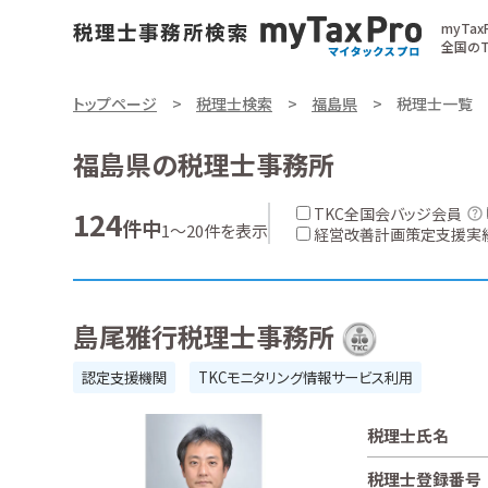
myTa
全国のT
トップページ
税理士検索
福島県
税理士一覧
福島県の税理士事務所
TKC全国会バッジ会員
124
件中
1～20件を表示
経営改善計画策定支援実
島尾雅行税理士事務所
認定支援機関
TKCモニタリング情報サービス利用
税理士氏名
税理士登録番号