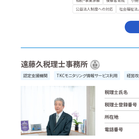
相続・事業承継
後継者育成
小規
公益法人制度への対応
社会福祉法
遠藤久税理士事務所
認定支援機関
TKCモニタリング情報サービス利用
経営改
税理士氏名
税理士登録番号
所在地
電話番号