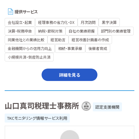
提供サービス
会社設立・起業
経理事務の省力化・DX
月次訪問
黒字決算
決算・税務申告
納税・節税対策
自社の業績把握
部門別の業績管理
同業他社との業績比較
経営助言
経営改善計画書の作成
金融機関からの信用力向上
相続・事業承継
後継者育成
小規模共済・倒産防止共済
詳細を見る
山口真司税理士事務所
認定支援機関
TKCモニタリング情報サービス利用