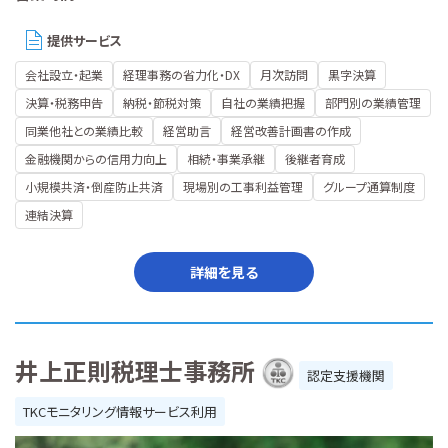
提供サービス
会社設立・起業
経理事務の省力化・DX
月次訪問
黒字決算
決算・税務申告
納税・節税対策
自社の業績把握
部門別の業績管理
同業他社との業績比較
経営助言
経営改善計画書の作成
金融機関からの信用力向上
相続・事業承継
後継者育成
小規模共済・倒産防止共済
現場別の工事利益管理
グループ通算制度
連結決算
詳細を見る
井上正則税理士事務所
認定支援機関
TKCモニタリング情報サービス利用