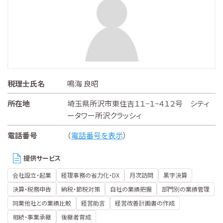
税理士氏名
鳴海 良昭
所在地
埼玉県所沢市東住吉１１−１−４１２号 シティ
ータワー所沢クラッシィ
電話番号
（
電話番号を表示
）
提供サービス
会社設立・起業
経理事務の省力化・DX
月次訪問
黒字決算
決算・税務申告
納税・節税対策
自社の業績把握
部門別の業績管理
同業他社との業績比較
経営助言
経営改善計画書の作成
相続・事業承継
後継者育成