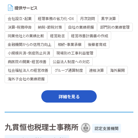
提供サービス
会社設立・起業
経理事務の省力化・DX
月次訪問
黒字決算
決算・税務申告
納税・節税対策
自社の業績把握
部門別の業績管理
同業他社との業績比較
経営助言
経営改善計画書の作成
金融機関からの信用力向上
相続・事業承継
後継者育成
小規模共済・倒産防止共済
現場別の工事利益管理
病医院の開業・経営改善
公益法人制度への対応
社会福祉法人の経営改善
グループ通算制度
連結決算
海外展開
海外子会社の業績把握
詳細を見る
九貫恒也税理士事務所
認定支援機関