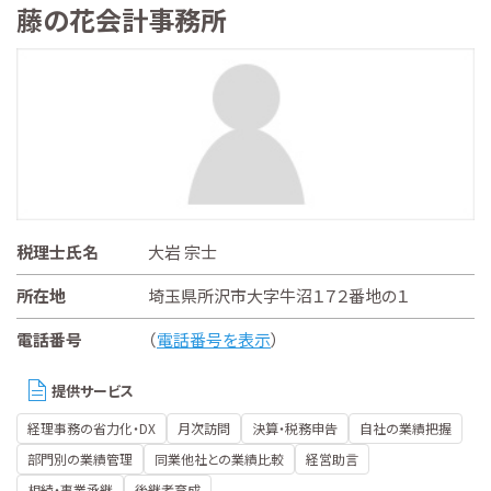
藤の花会計事務所
税理士氏名
大岩 宗士
所在地
埼玉県所沢市大字牛沼１７２番地の１
電話番号
（
電話番号を表示
）
提供サービス
経理事務の省力化・DX
月次訪問
決算・税務申告
自社の業績把握
部門別の業績管理
同業他社との業績比較
経営助言
相続・事業承継
後継者育成