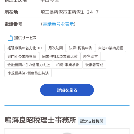
所在地
埼玉県所沢市東所沢１−３４−７
電話番号
（
電話番号を表示
）
提供サービス
経理事務の省力化・DX
月次訪問
決算・税務申告
自社の業績把握
部門別の業績管理
同業他社との業績比較
経営助言
金融機関からの信用力向上
相続・事業承継
後継者育成
小規模共済・倒産防止共済
詳細を見る
鳴海良昭税理士事務所
認定支援機関