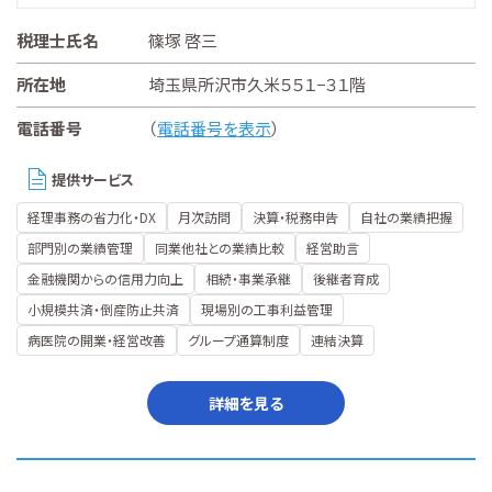
税理士氏名
篠塚 啓三
所在地
埼玉県所沢市久米５５１−３１階
電話番号
（
電話番号を表示
）
提供サービス
経理事務の省力化・DX
月次訪問
決算・税務申告
自社の業績把握
部門別の業績管理
同業他社との業績比較
経営助言
金融機関からの信用力向上
相続・事業承継
後継者育成
小規模共済・倒産防止共済
現場別の工事利益管理
病医院の開業・経営改善
グループ通算制度
連結決算
詳細を見る