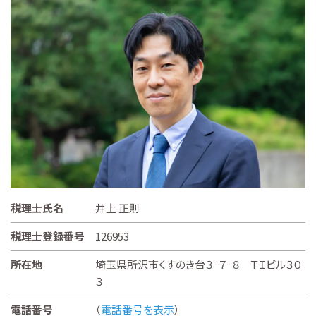
税理士氏名
井上 正則
税理士登録番号
126953
所在地
埼玉県所沢市くすのき台３−７−８ ＴＩビル３０
３
電話番号
（
電話番号を表示
）