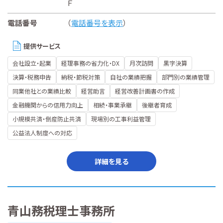
Ｆ
電話番号
（
電話番号を表示
）
提供サービス
会社設立・起業
経理事務の省力化・DX
月次訪問
黒字決算
決算・税務申告
納税・節税対策
自社の業績把握
部門別の業績管理
同業他社との業績比較
経営助言
経営改善計画書の作成
金融機関からの信用力向上
相続・事業承継
後継者育成
小規模共済・倒産防止共済
現場別の工事利益管理
公益法人制度への対応
詳細を見る
青山務税理士事務所