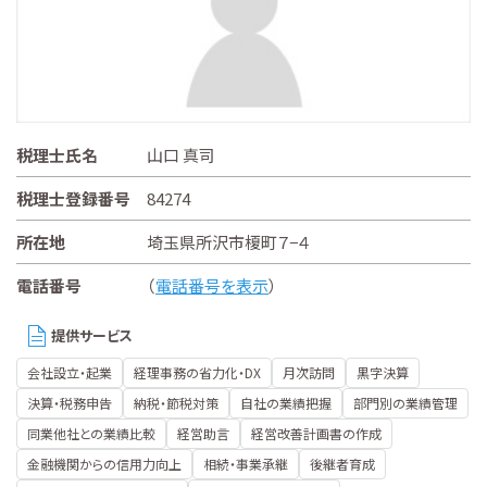
税理士氏名
山口 真司
税理士登録番号
84274
所在地
埼玉県所沢市榎町７−４
電話番号
（
電話番号を表示
）
提供サービス
会社設立・起業
経理事務の省力化・DX
月次訪問
黒字決算
決算・税務申告
納税・節税対策
自社の業績把握
部門別の業績管理
同業他社との業績比較
経営助言
経営改善計画書の作成
金融機関からの信用力向上
相続・事業承継
後継者育成