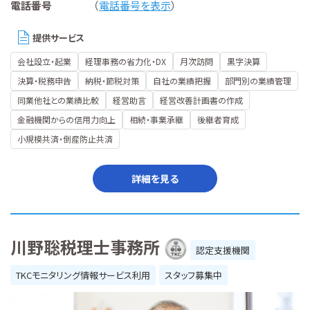
電話番号
（
電話番号を表示
）
提供サービス
会社設立・起業
経理事務の省力化・DX
月次訪問
黒字決算
決算・税務申告
納税・節税対策
自社の業績把握
部門別の業績管理
同業他社との業績比較
経営助言
経営改善計画書の作成
金融機関からの信用力向上
相続・事業承継
後継者育成
小規模共済・倒産防止共済
詳細を見る
川野聡税理士事務所
認定支援機関
TKCモニタリング情報サービス利用
スタッフ募集中