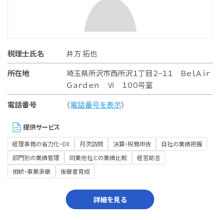
税理士氏名
井方 拓也
所在地
埼玉県所沢市西所沢１丁目２−１１ ＢｅｌＡｉｒ
Ｇａｒｄｅｎ Ⅵ １００号室
電話番号
（
電話番号を表示
）
提供サービス
経理事務の省力化・DX
月次訪問
決算・税務申告
自社の業績把握
部門別の業績管理
同業他社との業績比較
経営助言
相続・事業承継
後継者育成
詳細を見る