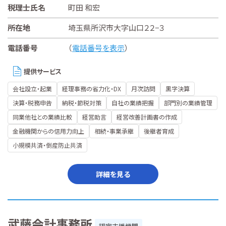
税理士氏名
町田 和宏
所在地
埼玉県所沢市大字山口２２−３
電話番号
（
電話番号を表示
）
提供サービス
会社設立・起業
経理事務の省力化・DX
月次訪問
黒字決算
決算・税務申告
納税・節税対策
自社の業績把握
部門別の業績管理
同業他社との業績比較
経営助言
経営改善計画書の作成
金融機関からの信用力向上
相続・事業承継
後継者育成
小規模共済・倒産防止共済
詳細を見る
武藤会計事務所