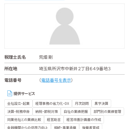
税理士氏名
荒畑 剛
所在地
埼玉県所沢市中新井２丁目６４９番地３
電話番号
（
電話番号を表示
）
提供サービス
会社設立・起業
経理事務の省力化・DX
月次訪問
黒字決算
決算・税務申告
納税・節税対策
自社の業績把握
部門別の業績管理
同業他社との業績比較
経営助言
経営改善計画書の作成
金融機関からの信用力向上
相続・事業承継
後継者育成