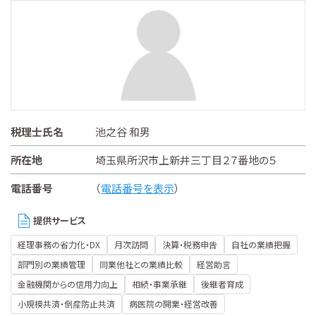
税理士氏名
池之谷 和男
所在地
埼玉県所沢市上新井三丁目２７番地の５
電話番号
（
電話番号を表示
）
提供サービス
経理事務の省力化・DX
月次訪問
決算・税務申告
自社の業績把握
部門別の業績管理
同業他社との業績比較
経営助言
金融機関からの信用力向上
相続・事業承継
後継者育成
小規模共済・倒産防止共済
病医院の開業・経営改善