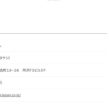
人
 タケシ）
吉町１８−２６ 所沢ＦＳビル５Ｆ
示
）
cjapan.co.jp/