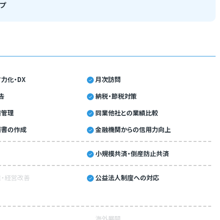
プ
力化・DX
月次訪問
告
納税・節税対策
績管理
同業他社との業績比較
画書の作成
金融機関からの信用力向上
小規模共済・倒産防止共済
・経営改善
公益法人制度への対応
海外展開