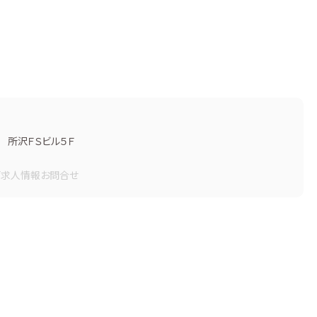
 所沢ＦＳビル５Ｆ
画
求人情報
お問合せ