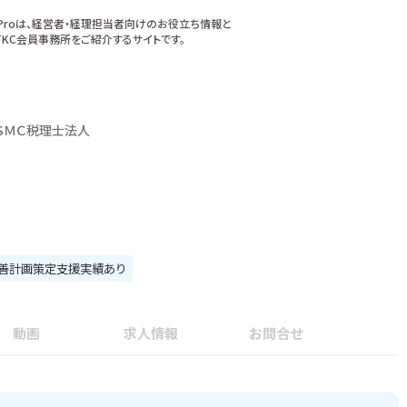
xProは、経営者・経理担当者向けのお役立ち情報と
KC会員事務所をご紹介するサイトです。
ＳＭＣ税理士法人
善計画策定支援実績あり
動画
求人情報
お問合せ