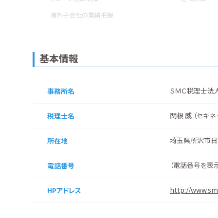
海外子会社の業績把握
基本情報
ＳＭＣ税理士法
事務所名
関根 威 （セキネ
税理士名
埼玉県所沢市日
所在地
（
電話番号を表
電話番号
http://www.sm
HPアドレス