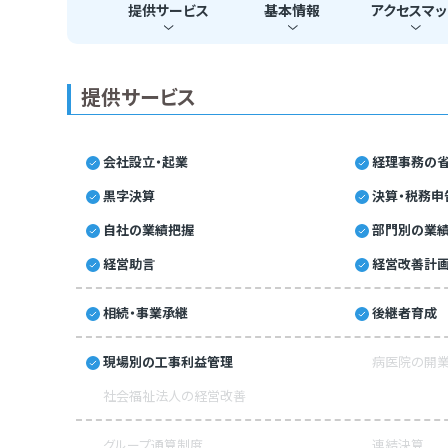
提供
サービス
基本
情報
アクセス
マッ
提供サービス
会社設立・起業
経理事務の省
黒字決算
決算・税務申
自社の業績把握
部門別の業
経営助言
経営改善計
相続・事業承継
後継者育成
現場別の工事利益管理
病医院の開業
社会福祉法人の経営改善
グループ通算制度
連結決算