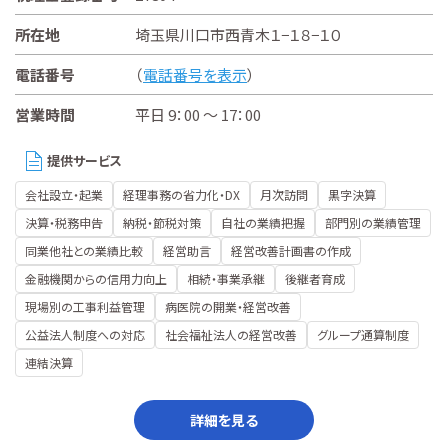
所在地
埼玉県川口市西青木１−１８−１０
電話番号
（
電話番号を表示
）
営業時間
平日 9：00 ～ 17：00
提供サービス
会社設立・起業
経理事務の省力化・DX
月次訪問
黒字決算
決算・税務申告
納税・節税対策
自社の業績把握
部門別の業績管理
同業他社との業績比較
経営助言
経営改善計画書の作成
金融機関からの信用力向上
相続・事業承継
後継者育成
現場別の工事利益管理
病医院の開業・経営改善
公益法人制度への対応
社会福祉法人の経営改善
グループ通算制度
連結決算
詳細を見る