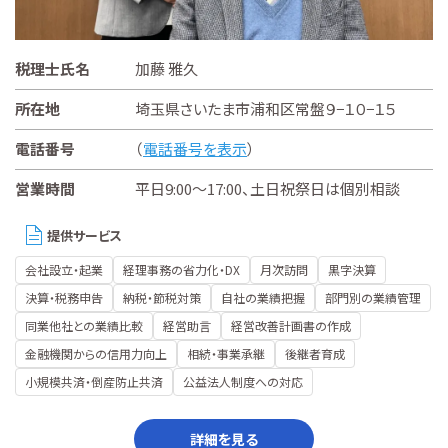
税理士氏名
加藤 雅久
所在地
埼玉県さいたま市浦和区常盤９−１０−１５
電話番号
（
電話番号を表示
）
営業時間
平日9:00～17:00、土日祝祭日は個別相談
提供サービス
会社設立・起業
経理事務の省力化・DX
月次訪問
黒字決算
決算・税務申告
納税・節税対策
自社の業績把握
部門別の業績管理
同業他社との業績比較
経営助言
経営改善計画書の作成
金融機関からの信用力向上
相続・事業承継
後継者育成
小規模共済・倒産防止共済
公益法人制度への対応
詳細を見る