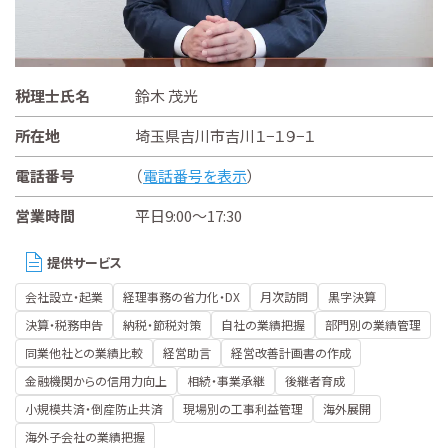
税理士氏名
鈴木 茂光
所在地
埼玉県吉川市吉川１−１９−１
電話番号
（
電話番号を表示
）
営業時間
平日9:00～17:30
提供サービス
会社設立・起業
経理事務の省力化・DX
月次訪問
黒字決算
決算・税務申告
納税・節税対策
自社の業績把握
部門別の業績管理
同業他社との業績比較
経営助言
経営改善計画書の作成
金融機関からの信用力向上
相続・事業承継
後継者育成
小規模共済・倒産防止共済
現場別の工事利益管理
海外展開
海外子会社の業績把握