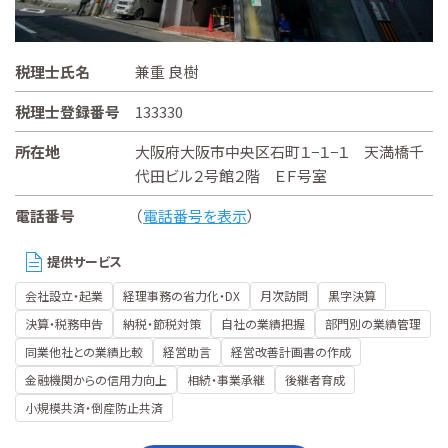
税理士氏名
兼重 良樹
税理士登録番号
133330
所在地
大阪府大阪市中央区石町１−１−１ 天満橋千
代田ビル２号館２階 ＥＦ号室
電話番号
（
電話番号を表示
）
提供サービス
会社設立・起業
経理事務の省力化・DX
月次訪問
黒字決算
決算・税務申告
納税・節税対策
自社の業績把握
部門別の業績管理
同業他社との業績比較
経営助言
経営改善計画書の作成
金融機関からの信用力向上
相続・事業承継
後継者育成
小規模共済・倒産防止共済