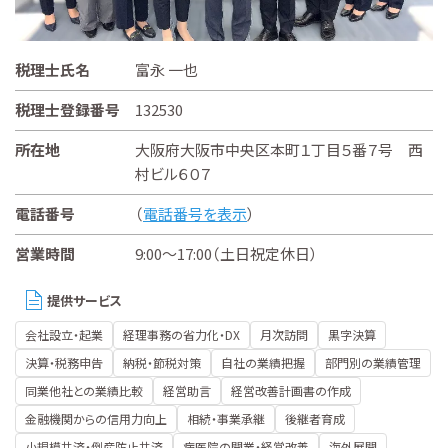
税理士氏名
富永 一也
税理士登録番号
132530
所在地
大阪府大阪市中央区本町１丁目５番７号 西
村ビル６０７
電話番号
（
電話番号を表示
）
営業時間
9:00～17:00（土日祝定休日）
提供サービス
会社設立・起業
経理事務の省力化・DX
月次訪問
黒字決算
決算・税務申告
納税・節税対策
自社の業績把握
部門別の業績管理
同業他社との業績比較
経営助言
経営改善計画書の作成
金融機関からの信用力向上
相続・事業承継
後継者育成
小規模共済・倒産防止共済
病医院の開業・経営改善
海外展開