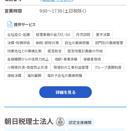
営業時間
9:00～17:30（土日祝除く）
提供サービス
会社設立・起業
経理事務の省力化・DX
月次訪問
黒字決算
決算・税務申告
納税・節税対策
自社の業績把握
部門別の業績管理
同業他社との業績比較
経営助言
経営改善計画書の作成
金融機関からの信用力向上
相続・事業承継
後継者育成
小規模共済・倒産防止共済
現場別の工事利益管理
グループ通算制度
連結決算
海外展開
海外子会社の業績把握
詳細を見る
朝日税理士法人
認定支援機関