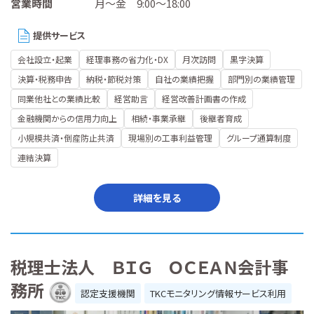
営業時間
月～金 9:00～18:00
提供サービス
会社設立・起業
経理事務の省力化・DX
月次訪問
黒字決算
決算・税務申告
納税・節税対策
自社の業績把握
部門別の業績管理
同業他社との業績比較
経営助言
経営改善計画書の作成
金融機関からの信用力向上
相続・事業承継
後継者育成
小規模共済・倒産防止共済
現場別の工事利益管理
グループ通算制度
連結決算
詳細を見る
税理士法人 ＢＩＧ ＯＣＥＡＮ会計事
務所
認定支援機関
TKCモニタリング情報サービス利用