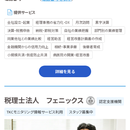
提供サービス
会社設立・起業
経理事務の省力化・DX
月次訪問
黒字決算
決算・税務申告
納税・節税対策
自社の業績把握
部門別の業績管理
同業他社との業績比較
経営助言
経営改善計画書の作成
金融機関からの信用力向上
相続・事業承継
後継者育成
小規模共済・倒産防止共済
病医院の開業・経営改善
詳細を見る
税理士法人 フェニックス
認定支援機関
TKCモニタリング情報サービス利用
スタッフ募集中