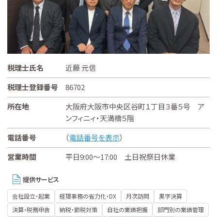
税理士氏名
近藤 元信
税理士登録番号
86702
所在地
大阪府大阪市中央区谷町１丁目３番５号 ア
ンフィニィ・天満橋５階
電話番号
（
電話番号を表示
）
営業時間
平日9:00～17:00 土日祝祭日休業
提供サービス
会社設立・起業
経理事務の省力化・DX
月次訪問
黒字決算
決算・税務申告
納税・節税対策
自社の業績把握
部門別の業績管理