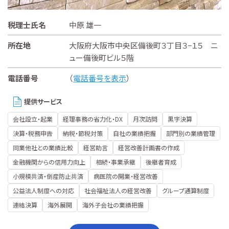
税理士氏名
中原 雄一
所在地
大阪府大阪市中央区備後町３丁目３−１５ ニ
ュー備後町ビル５階
電話番号
（
電話番号を表示
）
提供サービス
会社設立・起業
経理事務の省力化・DX
月次訪問
黒字決算
決算・税務申告
納税・節税対策
自社の業績把握
部門別の業績管理
同業他社との業績比較
経営助言
経営改善計画書の作成
金融機関からの信用力向上
相続・事業承継
後継者育成
小規模共済・倒産防止共済
病医院の開業・経営改善
公益法人制度への対応
社会福祉法人の経営改善
グループ通算制度
連結決算
海外展開
海外子会社の業績把握