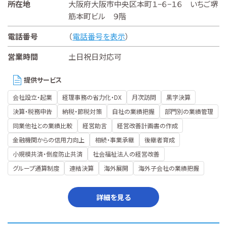
所在地
大阪府大阪市中央区本町１−６−１６ いちご堺
筋本町ビル ９階
電話番号
（
電話番号を表示
）
営業時間
土日祝日対応可
提供サービス
会社設立・起業
経理事務の省力化・DX
月次訪問
黒字決算
決算・税務申告
納税・節税対策
自社の業績把握
部門別の業績管理
同業他社との業績比較
経営助言
経営改善計画書の作成
金融機関からの信用力向上
相続・事業承継
後継者育成
小規模共済・倒産防止共済
社会福祉法人の経営改善
グループ通算制度
連結決算
海外展開
海外子会社の業績把握
詳細を見る