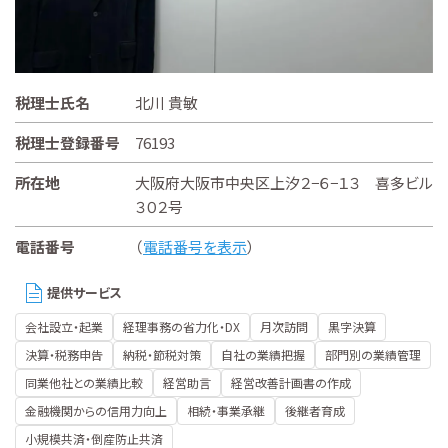
税理士氏名
北川 貴敏
税理士登録番号
76193
所在地
大阪府大阪市中央区上汐２−６−１３ 喜多ビル
３０２号
電話番号
（
電話番号を表示
）
提供サービス
会社設立・起業
経理事務の省力化・DX
月次訪問
黒字決算
決算・税務申告
納税・節税対策
自社の業績把握
部門別の業績管理
同業他社との業績比較
経営助言
経営改善計画書の作成
金融機関からの信用力向上
相続・事業承継
後継者育成
小規模共済・倒産防止共済