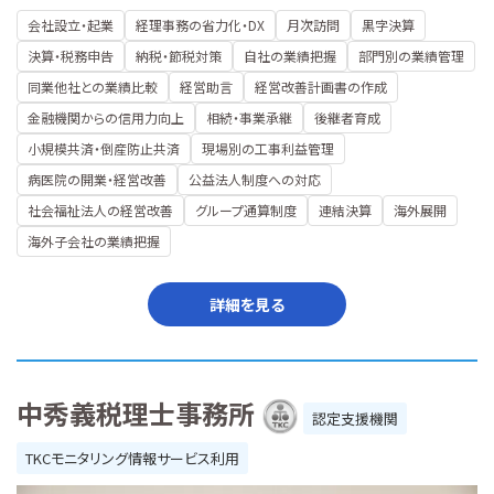
会社設立・起業
経理事務の省力化・DX
月次訪問
黒字決算
決算・税務申告
納税・節税対策
自社の業績把握
部門別の業績管理
同業他社との業績比較
経営助言
経営改善計画書の作成
金融機関からの信用力向上
相続・事業承継
後継者育成
小規模共済・倒産防止共済
現場別の工事利益管理
病医院の開業・経営改善
公益法人制度への対応
社会福祉法人の経営改善
グループ通算制度
連結決算
海外展開
海外子会社の業績把握
詳細を見る
中秀義税理士事務所
認定支援機関
TKCモニタリング情報サービス利用