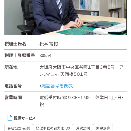
税理士氏名
松本 常裕
税理士登録番号
80554
所在地
大阪府大阪市中央区谷町１丁目３番５号 ア
ンフィニィ・天満橋５０１号
電話番号
（
電話番号を表示
）
営業時間
電話受付時間：9:30～17:00 休業日：土・日・
祝
提供サービス
会社設立・起業
経理事務の省力化・DX
月次訪問
黒字決算