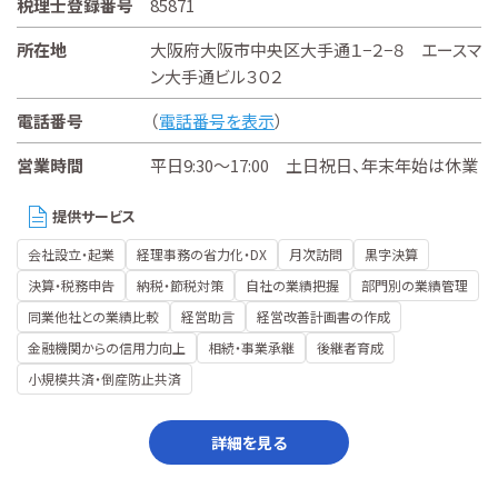
税理士登録番号
85871
所在地
大阪府大阪市中央区大手通１−２−８ エースマ
ン大手通ビル３０２
電話番号
（
電話番号を表示
）
営業時間
平日9:30～17:00 土日祝日、年末年始は休業
提供サービス
会社設立・起業
経理事務の省力化・DX
月次訪問
黒字決算
決算・税務申告
納税・節税対策
自社の業績把握
部門別の業績管理
同業他社との業績比較
経営助言
経営改善計画書の作成
金融機関からの信用力向上
相続・事業承継
後継者育成
小規模共済・倒産防止共済
詳細を見る