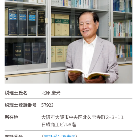
税理士氏名
北原 慶光
税理士登録番号
57923
所在地
大阪府大阪市中央区北久宝寺町２−３−１１
日繊商工ビル６階
電話番号
（
電話番号を表示
）