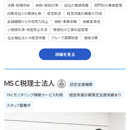
決算・税務申告
納税・節税対策
自社の業績把握
部門別の業績管理
同業他社との業績比較
経営助言
経営改善計画書の作成
金融機関からの信用力向上
相続・事業承継
後継者育成
小規模共済・倒産防止共済
現場別の工事利益管理
社会福祉法人の経営改善
グループ通算制度
連結決算
詳細を見る
ＭＳＣ税理士法人
認定支援機関
TKCモニタリング情報サービス利用
経営改善計画策定支援実績あり
スタッフ募集中