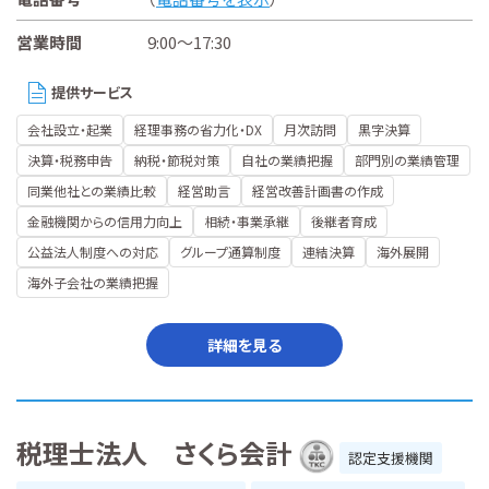
営業時間
9:00～17:30
提供サービス
会社設立・起業
経理事務の省力化・DX
月次訪問
黒字決算
決算・税務申告
納税・節税対策
自社の業績把握
部門別の業績管理
同業他社との業績比較
経営助言
経営改善計画書の作成
金融機関からの信用力向上
相続・事業承継
後継者育成
公益法人制度への対応
グループ通算制度
連結決算
海外展開
海外子会社の業績把握
詳細を見る
税理士法人 さくら会計
認定支援機関