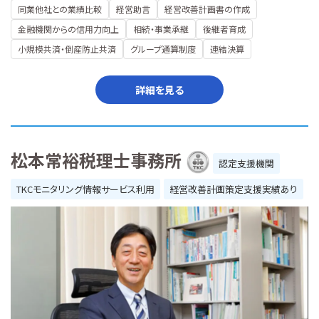
同業他社との業績比較
経営助言
経営改善計画書の作成
金融機関からの信用力向上
相続・事業承継
後継者育成
小規模共済・倒産防止共済
グループ通算制度
連結決算
詳細を見る
松本常裕税理士事務所
認定支援機関
TKCモニタリング情報サービス利用
経営改善計画策定支援実績あり