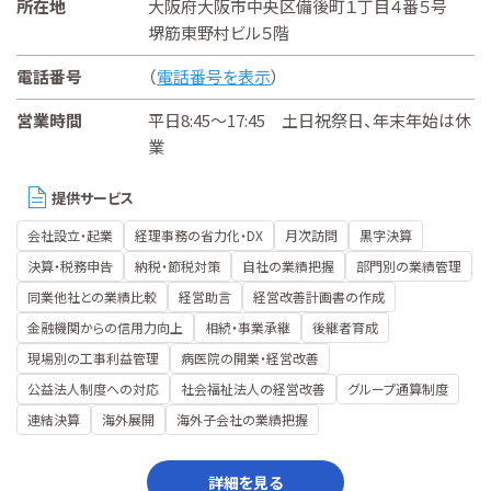
所在地
大阪府大阪市中央区備後町１丁目４番５号
堺筋東野村ビル５階
電話番号
（
電話番号を表示
）
営業時間
平日8:45～17:45 土日祝祭日、年末年始は休
業
提供サービス
会社設立・起業
経理事務の省力化・DX
月次訪問
黒字決算
決算・税務申告
納税・節税対策
自社の業績把握
部門別の業績管理
同業他社との業績比較
経営助言
経営改善計画書の作成
金融機関からの信用力向上
相続・事業承継
後継者育成
現場別の工事利益管理
病医院の開業・経営改善
公益法人制度への対応
社会福祉法人の経営改善
グループ通算制度
連結決算
海外展開
海外子会社の業績把握
詳細を見る