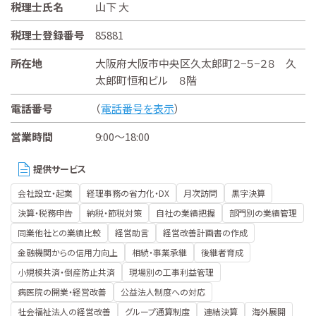
税理士氏名
山下 大
税理士登録番号
85881
所在地
大阪府大阪市中央区久太郎町２−５−２８ 久
太郎町恒和ビル ８階
電話番号
（
電話番号を表示
）
営業時間
9:00～18:00
提供サービス
会社設立・起業
経理事務の省力化・DX
月次訪問
黒字決算
決算・税務申告
納税・節税対策
自社の業績把握
部門別の業績管理
同業他社との業績比較
経営助言
経営改善計画書の作成
金融機関からの信用力向上
相続・事業承継
後継者育成
小規模共済・倒産防止共済
現場別の工事利益管理
病医院の開業・経営改善
公益法人制度への対応
社会福祉法人の経営改善
グループ通算制度
連結決算
海外展開