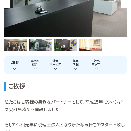
事務所
提供
基本
アクセス
ご挨拶
紹介
サービス
情報
マップ
ご挨拶
私たちはお客様の身近なパートナーとして、平成15年にウィン合
同会計事務所を開設しました。
そして令和元年に税理士法人となり新たな気持ちでスタート致し