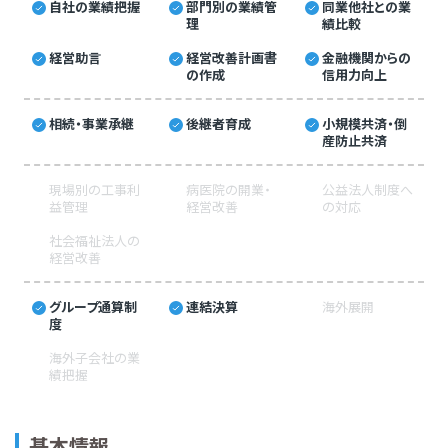
自社の業績把握
部門別の業績管
同業他社との業
理
績比較
経営助言
経営改善計画書
金融機関からの
の作成
信用力向上
相続・事業承継
後継者育成
小規模共済・倒
産防止共済
現場別の工事利
病医院の開業・
公益法人制度へ
益管理
経営改善
の対応
社会福祉法人の
経営改善
グループ通算制
連結決算
海外展開
度
海外子会社の業
績把握
基本情報