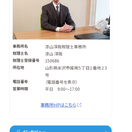
事務所名
漆山淳哉税理士事務所
税理士名
漆山 淳哉
税理士登録番号
150686
所在地
山形県米沢市城南５丁目１番地２３
号
電話番号
（
電話番号を表示
）
営業時間
平日 9:00～17:00
事務所HPはこちら
インタビュー