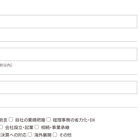
桁以内］
助言
自社の業績把握
経理事務の省力化・DX
会社設立・起業
相続・事業承継
結決算への対応
海外展開
その他