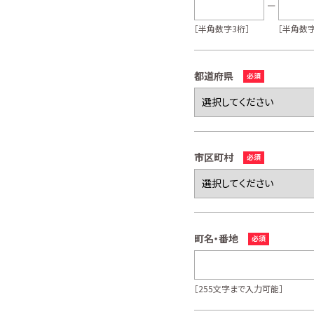
［半角数字3桁］
［半角数字
都道府県
市区町村
町名・番地
［255文字まで入力可能］