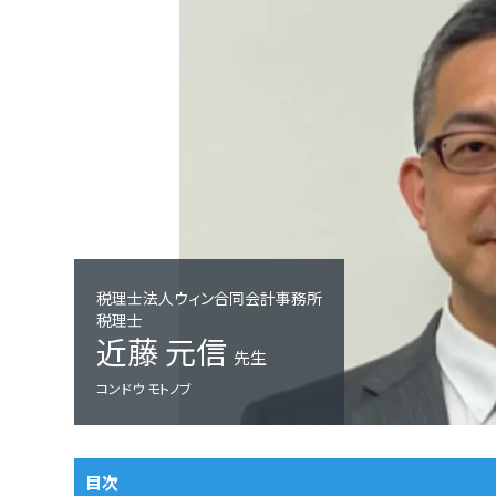
税理士法人ウィン合同会計事務所
税理士
近藤 元信
先生
コンドウ モトノブ
目次