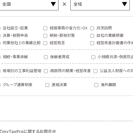
会社設立・起業
経理事務の省力化・DX
月次訪問
決算・税務申告
納税・節税対策
自社の業績把握
同業他社との業績比較
経営助言
経営改善計画書の作
相続・事業承継
後継者育成
小規模共済・倒産防
現場別の工事利益管理
病医院の開業・経営改善
公益法人制度への
グループ通算制度
連結決算
海外展開
て
myTaxProに関するお問合せ