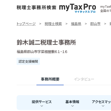
myTa
全国のT
トップページ
税理士検索
福島県
郡山市
鈴木誠二税理士事務所
福島県郡山市字菜根屋敷６１−１６
認定支援機関
事務所概要
インタビュー
提供
サービス
基本
情報
アクセス
マッ