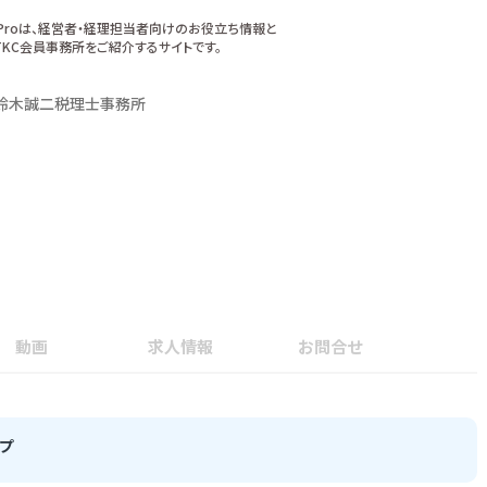
xProは、経営者・経理担当者向けのお役立ち情報と
KC会員事務所をご紹介するサイトです。
鈴木誠二税理士事務所
動画
求人情報
お問合せ
プ