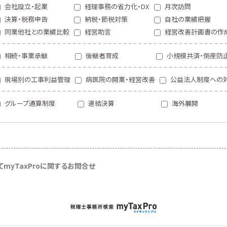
会社設立・起業
経理事務の省力化・DX
月次訪問
決算・税務申告
納税・節税対策
自社の業績把握
同業他社との業績比較
経営助言
経営改善計画書の作
相続・事業承継
後継者育成
小規模共済・倒産防
現場別の工事利益管理
病医院の開業・経営改善
公益法人制度への
グループ通算制度
連結決算
海外展開
て
myTaxProに関するお問合せ