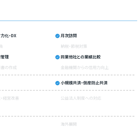
力化・DX
月次訪問
告
納税・節税対策
績管理
同業他社との業績比較
画書の作成
金融機関からの信用力向上
小規模共済・倒産防止共済
・経営改善
公益法人制度への対応
海外展開