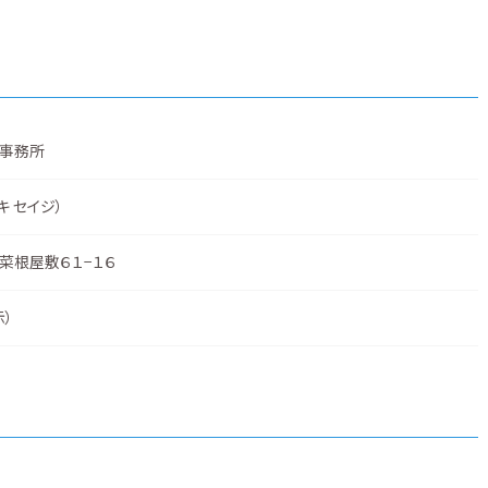
事務所
キ セイジ）
菜根屋敷６１−１６
示
）