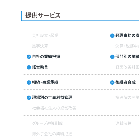
提供サービス
会社設立・起業
経理事務の省
黒字決算
決算・税務申
自社の業績把握
部門別の業
経営助言
経営改善計
相続・事業承継
後継者育成
現場別の工事利益管理
病医院の開業
社会福祉法人の経営改善
グループ通算制度
連結決算
海外子会社の業績把握