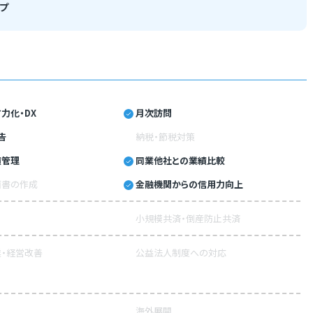
プ
力化・DX
月次訪問
告
納税・節税対策
績管理
同業他社との業績比較
画書の作成
金融機関からの信用力向上
小規模共済・倒産防止共済
・経営改善
公益法人制度への対応
海外展開