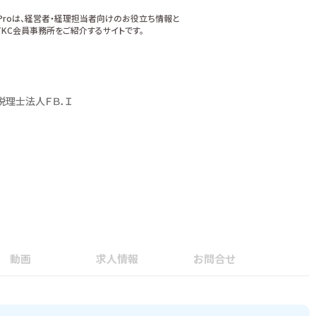
xProは、経営者・経理担当者向けのお役立ち情報と
KC会員事務所をご紹介するサイトです。
税理士法人ＦＢ．Ｉ
動画
求人情報
お問合せ