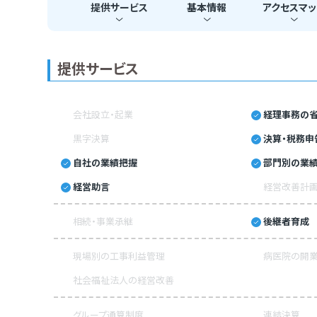
提供
サービス
基本
情報
アクセス
マッ
提供サービス
会社設立・起業
経理事務の省
黒字決算
決算・税務申
自社の業績把握
部門別の業
経営助言
経営改善計
相続・事業承継
後継者育成
現場別の工事利益管理
病医院の開業
社会福祉法人の経営改善
グループ通算制度
連結決算