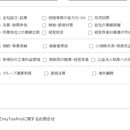
会社設立・起業
経理事務の省力化・DX
月次訪問
決算・税務申告
納税・節税対策
自社の業績把握
同業他社との業績比較
経営助言
経営改善計画書の作
相続・事業承継
後継者育成
小規模共済・倒産防
現場別の工事利益管理
病医院の開業・経営改善
公益法人制度への
グループ通算制度
連結決算
海外展開
て
myTaxProに関するお問合せ