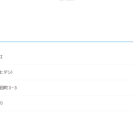
Ｉ
 ヒデシ）
田町３−３
示
）