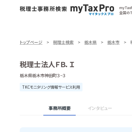
myTa
全国のT
トップページ
税理士検索
栃木県
栃木市
税理士法人ＦＢ．Ｉ
栃木県栃木市神田町３−３
TKCモニタリング情報サービス利用
事務所概要
インタビュー