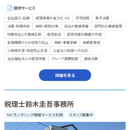
提供サービス
会社設立・起業
経理事務の省力化・DX
月次訪問
黒字決算
決算・税務申告
納税・節税対策
自社の業績把握
部門別の業績管理
同業他社との業績比較
経営助言
経営改善計画書の作成
金融機関からの信用力向上
相続・事業承継
後継者育成
小規模共済・倒産防止共済
公益法人制度への対応
社会福祉法人の経営改善
グループ通算制度
連結決算
詳細を見る
税理士鈴木圭吾事務所
TKCモニタリング情報サービス利用
スタッフ募集中