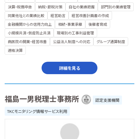
決算・税務申告
納税・節税対策
自社の業績把握
部門別の業績管理
同業他社との業績比較
経営助言
経営改善計画書の作成
金融機関からの信用力向上
相続・事業承継
後継者育成
小規模共済・倒産防止共済
現場別の工事利益管理
病医院の開業・経営改善
公益法人制度への対応
グループ通算制度
連結決算
詳細を見る
福島一男税理士事務所
認定支援機関
TKCモニタリング情報サービス利用