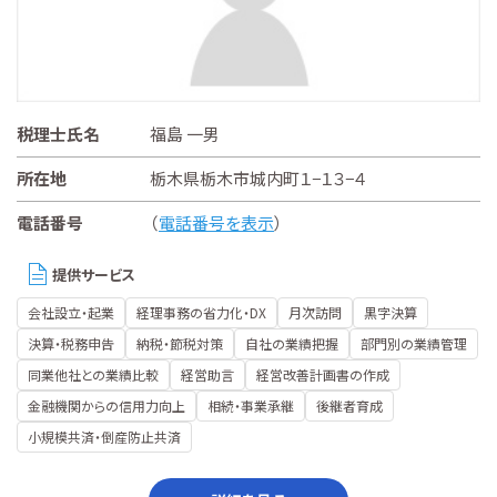
税理士氏名
福島 一男
所在地
栃木県栃木市城内町１−１３−４
電話番号
（
電話番号を表示
）
提供サービス
会社設立・起業
経理事務の省力化・DX
月次訪問
黒字決算
決算・税務申告
納税・節税対策
自社の業績把握
部門別の業績管理
同業他社との業績比較
経営助言
経営改善計画書の作成
金融機関からの信用力向上
相続・事業承継
後継者育成
小規模共済・倒産防止共済