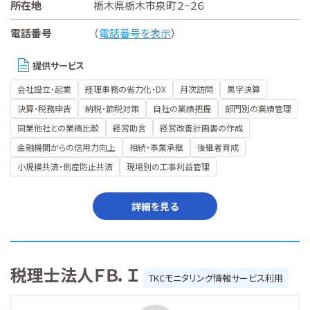
所在地
栃木県栃木市泉町２−２６
電話番号
（
電話番号を表示
）
提供サービス
会社設立・起業
経理事務の省力化・DX
月次訪問
黒字決算
決算・税務申告
納税・節税対策
自社の業績把握
部門別の業績管理
同業他社との業績比較
経営助言
経営改善計画書の作成
金融機関からの信用力向上
相続・事業承継
後継者育成
小規模共済・倒産防止共済
現場別の工事利益管理
詳細を見る
税理士法人ＦＢ．Ｉ
TKCモニタリング情報サービス利用