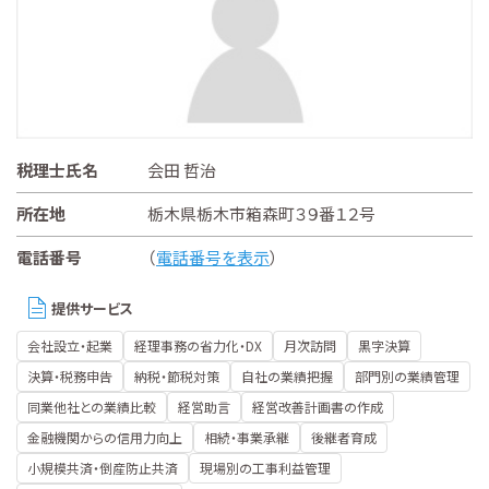
税理士氏名
会田 哲治
所在地
栃木県栃木市箱森町３９番１２号
電話番号
（
電話番号を表示
）
提供サービス
会社設立・起業
経理事務の省力化・DX
月次訪問
黒字決算
決算・税務申告
納税・節税対策
自社の業績把握
部門別の業績管理
同業他社との業績比較
経営助言
経営改善計画書の作成
金融機関からの信用力向上
相続・事業承継
後継者育成
小規模共済・倒産防止共済
現場別の工事利益管理