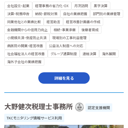
会社設立・起業
経理事務の省力化・DX
月次訪問
黒字決算
決算・税務申告
納税・節税対策
自社の業績把握
部門別の業績管理
同業他社との業績比較
経営助言
経営改善計画書の作成
金融機関からの信用力向上
相続・事業承継
後継者育成
小規模共済・倒産防止共済
現場別の工事利益管理
病医院の開業・経営改善
公益法人制度への対応
社会福祉法人の経営改善
グループ通算制度
連結決算
海外展開
海外子会社の業績把握
詳細を見る
大野健次税理士事務所
認定支援機関
TKCモニタリング情報サービス利用