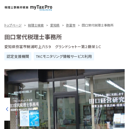
トップページ
税理士検索
愛知県
弥富市
田口常代税理士事務所
田口常代税理士事務所
愛知県弥富市鯏浦町上六５９ グランドシャトー第２藤栄１Ｃ
認定支援機関
TKCモニタリング情報サービス利用