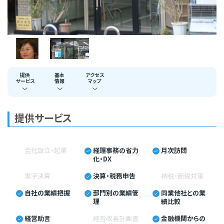
提供
基本
アクセス
サービス
情報
マップ
提供サービス
会社設立・起業
経理事務の省力
月次訪問
化・DX
黒字決算
決算・税務申告
納税・節税対策
自社の業績把握
部門別の業績管
同業他社との業
理
績比較
経営助言
経営改善計画書
金融機関からの