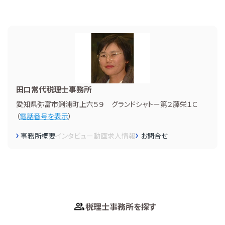
田口常代税理士事務所
愛知県弥富市鯏浦町上六５９ グランドシャトー第２藤栄１Ｃ
（
電話番号を表示
）
事務所概要
インタビュー
動画
求人情報
お問合せ
税理士事務所を探す