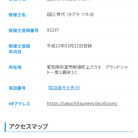
田口 常代 （タグチ ツネヨ）
税理士名
92197
税理士登録番号
平成13年03月22日登録
税理士登録
年月日
愛知県弥富市鯏浦町上六５９ グランドシャ
所在地
トー第２藤栄１Ｃ
（
電話番号を表示
）
電話番号
https://taguchitsuneyo.tkcnf.com/
HPアドレス
アクセスマップ