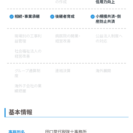
の作成
信用力向上
相続・事業承継
後継者育成
小規模共済・倒
産防止共済
現場別の工事利
病医院の開業・
公益法人制度へ
益管理
経営改善
の対応
社会福祉法人の
経営改善
グループ通算制
連結決算
海外展開
度
海外子会社の業
績把握
基本情報
田口常代税理士事務所
事務所名