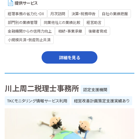
提供サービス
経理事務の省力化・DX
月次訪問
決算・税務申告
自社の業績把握
部門別の業績管理
同業他社との業績比較
経営助言
金融機関からの信用力向上
相続・事業承継
後継者育成
小規模共済・倒産防止共済
詳細を見る
川上周二税理士事務所
認定支援機関
TKCモニタリング情報サービス利用
経営改善計画策定支援実績あり