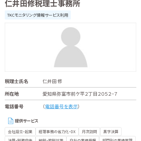
仁井田修税理士事務所
TKCモニタリング情報サービス利用
税理士氏名
仁井田 修
所在地
愛知県弥富市前ケ平２丁目２０５２−７
電話番号
（
電話番号を表示
）
提供サービス
会社設立・起業
経理事務の省力化・DX
月次訪問
黒字決算
決算・税務申告
納税・節税対策
自社の業績把握
部門別の業績管理