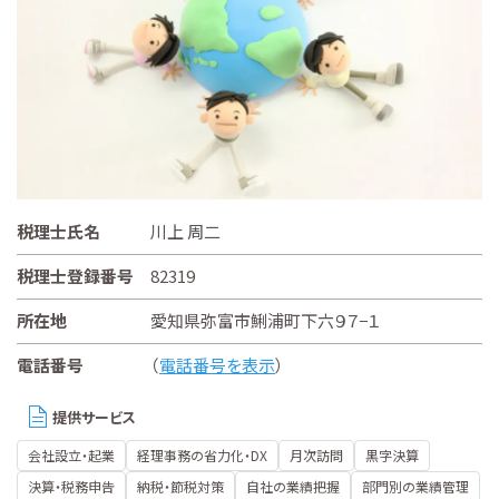
税理士氏名
川上 周二
税理士登録番号
82319
所在地
愛知県弥富市鯏浦町下六９７−１
電話番号
（
電話番号を表示
）
提供サービス
会社設立・起業
経理事務の省力化・DX
月次訪問
黒字決算
決算・税務申告
納税・節税対策
自社の業績把握
部門別の業績管理