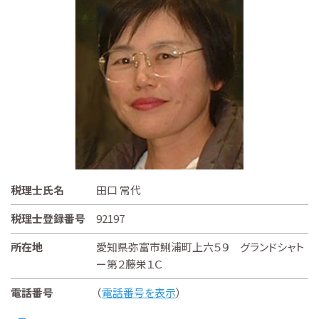
税理士氏名
田口 常代
税理士登録番号
92197
所在地
愛知県弥富市鯏浦町上六５９ グランドシャト
ー第２藤栄１Ｃ
電話番号
（
電話番号を表示
）