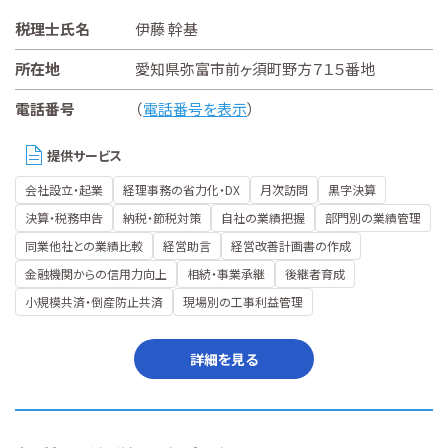
税理士氏名
伊藤 幹基
所在地
愛知県弥富市前ヶ須町野方７１５番地
電話番号
（
電話番号を表示
）
提供サービス
会社設立・起業
経理事務の省力化・DX
月次訪問
黒字決算
決算・税務申告
納税・節税対策
自社の業績把握
部門別の業績管理
同業他社との業績比較
経営助言
経営改善計画書の作成
金融機関からの信用力向上
相続・事業承継
後継者育成
小規模共済・倒産防止共済
現場別の工事利益管理
詳細を見る