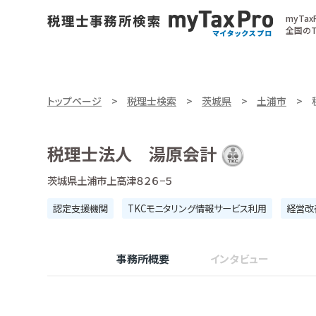
myTa
全国のT
トップページ
税理士検索
茨城県
土浦市
税理士法人 湯原会計
茨城県土浦市上高津８２６−５
認定支援機関
TKCモニタリング情報サービス利用
経営改
事務所概要
インタビュー