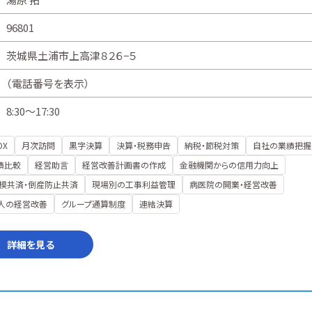
96801
茨城県土浦市上高津８２６−５
（
電話番号を表示
）
8:30～17:30
DX
月次訪問
黒字決算
決算・税務申告
納税・節税対策
自社の業績把握
績比較
経営助言
経営改善計画書の作成
金融機関からの信用力向上
模共済・倒産防止共済
現場別の工事利益管理
病医院の開業・経営改善
人の経営改善
グループ通算制度
連結決算
詳細を見る