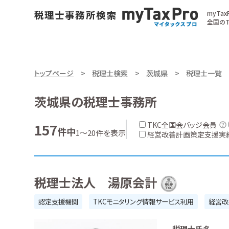
myTa
全国のT
トップページ
税理士検索
茨城県
税理士一覧
茨城県の税理士事務所
TKC全国会バッジ会員
157
件中
1～20件を表示
経営改善計画策定支援実
税理士法人 湯原会計
認定支援機関
TKCモニタリング情報サービス利用
経営改
税理士氏名