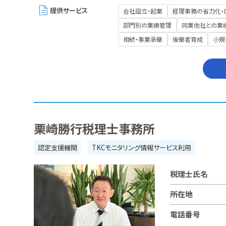
提供サービス
会社設立・起業
経理事務の省力化・
部門別の業績管理
同業他社との業
相続・事業承継
後継者育成
小規
栗崎勝行税理士事務所
認定支援機関
TKCモニタリング情報サービス利用
税理士氏名
所在地
電話番号