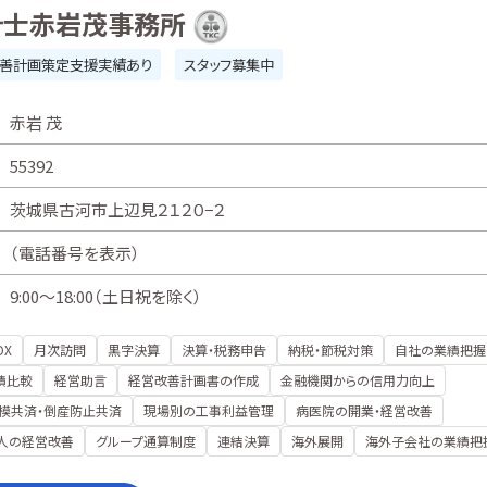
計士赤岩茂事務所
善計画策定支援実績あり
スタッフ募集中
赤岩 茂
55392
茨城県古河市上辺見２１２０−２
（
電話番号を表示
）
9:00～18:00（土日祝を除く）
DX
月次訪問
黒字決算
決算・税務申告
納税・節税対策
自社の業績把握
績比較
経営助言
経営改善計画書の作成
金融機関からの信用力向上
模共済・倒産防止共済
現場別の工事利益管理
病医院の開業・経営改善
人の経営改善
グループ通算制度
連結決算
海外展開
海外子会社の業績把