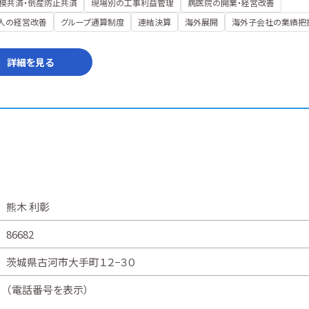
模共済・倒産防止共済
現場別の工事利益管理
病医院の開業・経営改善
人の経営改善
グループ通算制度
連結決算
海外展開
海外子会社の業績把
詳細を見る
熊木 利彰
86682
茨城県古河市大手町１２−３０
（
電話番号を表示
）