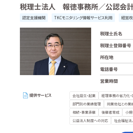
税理士法人 報徳事務所／公認会
認定支援機関
TKCモニタリング情報サービス利用
経営改
税理士氏名
税理士登録番号
所在地
電話番号
営業時間
提供サービス
会社設立・起業
経理事務の省力化・
部門別の業績管理
同業他社との業
相続・事業承継
後継者育成
小規
公益法人制度への対応
社会福祉法