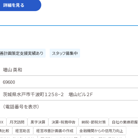
詳細を見る
善計画策定支援実績あり
スタッフ募集中
増山 英和
69600
茨城県水戸市千波町１２５８−２ 増山ビル２Ｆ
（
電話番号を表示
）
DX
月次訪問
黒字決算
決算・税務申告
納税・節税対策
自社の業績把握
績比較
経営助言
経営改善計画書の作成
金融機関からの信用力向上