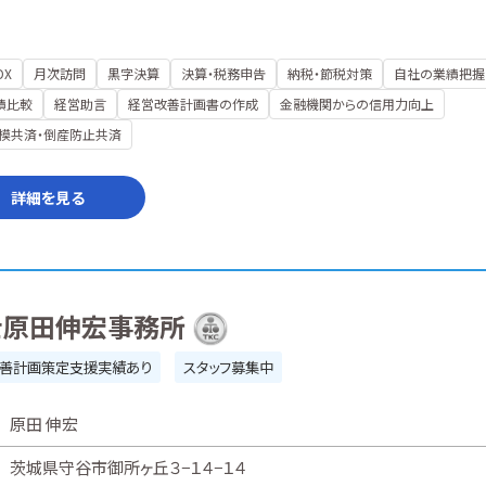
DX
月次訪問
黒字決算
決算・税務申告
納税・節税対策
自社の業績把握
績比較
経営助言
経営改善計画書の作成
金融機関からの信用力向上
模共済・倒産防止共済
詳細を見る
士原田伸宏事務所
善計画策定支援実績あり
スタッフ募集中
原田 伸宏
茨城県守谷市御所ヶ丘３−１４−１４