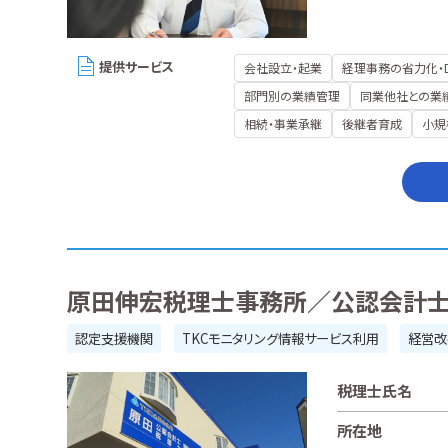
提供サービス
会社設立・起業
経理事務の省力化・
部門別の業績管理
同業他社との業
相続・事業承継
後継者育成
小規
原田伸宏税理士事務所／公認会計
認定支援機関
TKCモニタリング情報サービス利用
経営改
税理士氏名
所在地