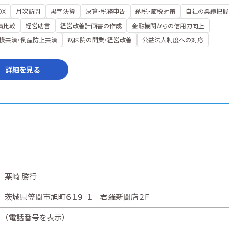
DX
月次訪問
黒字決算
決算・税務申告
納税・節税対策
自社の業績把握
績比較
経営助言
経営改善計画書の作成
金融機関からの信用力向上
模共済・倒産防止共済
病医院の開業・経営改善
公益法人制度への対応
詳細を見る
栗崎 勝行
茨城県笠間市旭町６１９−１ 君羅新聞店２Ｆ
（
電話番号を表示
）