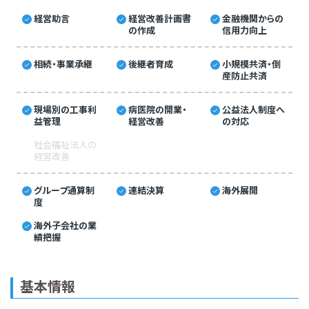
経営助言
経営改善計画書
金融機関からの
の作成
信用力向上
相続・事業承継
後継者育成
小規模共済・倒
産防止共済
現場別の工事利
病医院の開業・
公益法人制度へ
益管理
経営改善
の対応
社会福祉法人の
経営改善
グループ通算制
連結決算
海外展開
度
海外子会社の業
績把握
基本情報