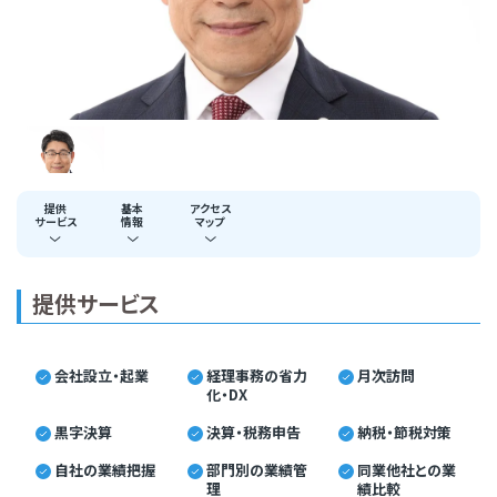
提供
基本
アクセス
サービス
情報
マップ
提供サービス
会社設立・起業
経理事務の省力
月次訪問
化・DX
黒字決算
決算・税務申告
納税・節税対策
自社の業績把握
部門別の業績管
同業他社との業
理
績比較