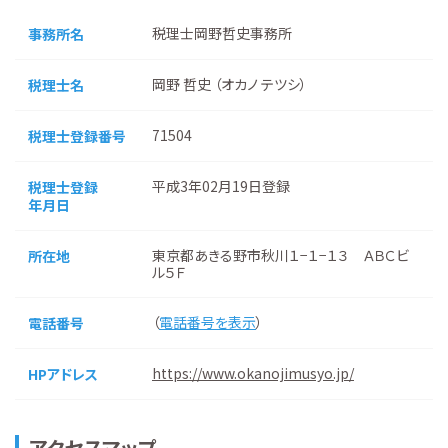
税理士岡野哲史事務所
事務所名
岡野 哲史 （オカノ テツシ）
税理士名
71504
税理士登録番号
平成3年02月19日登録
税理士登録
年月日
東京都あきる野市秋川１−１−１３ ＡＢＣビ
所在地
ル５Ｆ
（
電話番号を表示
）
電話番号
https://www.okanojimusyo.jp/
HPアドレス
アクセスマップ