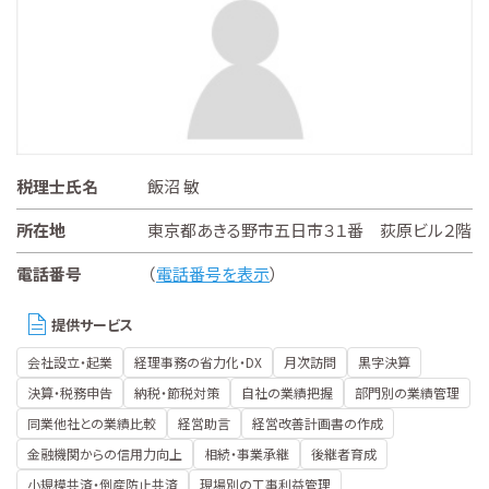
税理士氏名
飯沼 敏
所在地
東京都あきる野市五日市３１番 荻原ビル２階
電話番号
（
電話番号を表示
）
提供サービス
会社設立・起業
経理事務の省力化・DX
月次訪問
黒字決算
決算・税務申告
納税・節税対策
自社の業績把握
部門別の業績管理
同業他社との業績比較
経営助言
経営改善計画書の作成
金融機関からの信用力向上
相続・事業承継
後継者育成
小規模共済・倒産防止共済
現場別の工事利益管理