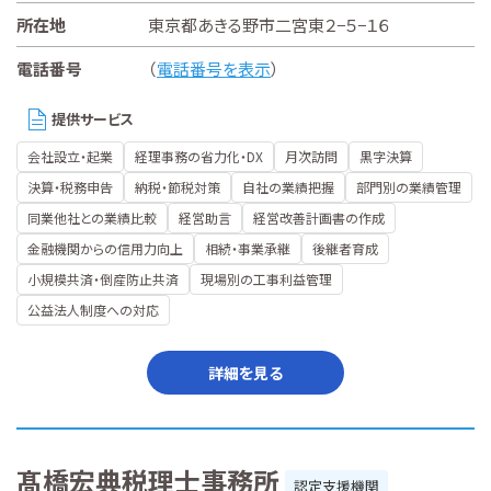
所在地
東京都あきる野市二宮東２−５−１６
電話番号
（
電話番号を表示
）
提供サービス
会社設立・起業
経理事務の省力化・DX
月次訪問
黒字決算
決算・税務申告
納税・節税対策
自社の業績把握
部門別の業績管理
同業他社との業績比較
経営助言
経営改善計画書の作成
金融機関からの信用力向上
相続・事業承継
後継者育成
小規模共済・倒産防止共済
現場別の工事利益管理
公益法人制度への対応
詳細を見る
髙橋宏典税理士事務所
認定支援機関