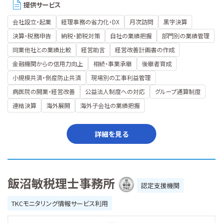
提供サービス
会社設立・起業
経理事務の省力化・DX
月次訪問
黒字決算
決算・税務申告
納税・節税対策
自社の業績把握
部門別の業績管理
同業他社との業績比較
経営助言
経営改善計画書の作成
金融機関からの信用力向上
相続・事業承継
後継者育成
小規模共済・倒産防止共済
現場別の工事利益管理
病医院の開業・経営改善
公益法人制度への対応
グループ通算制度
連結決算
海外展開
海外子会社の業績把握
詳細を見る
飯沼敏税理士事務所
認定支援機関
TKCモニタリング情報サービス利用