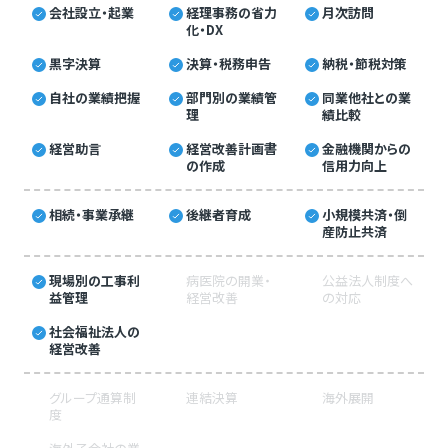
会社設立・起業
経理事務の省力
月次訪問
化・DX
黒字決算
決算・税務申告
納税・節税対策
自社の業績把握
部門別の業績管
同業他社との業
理
績比較
経営助言
経営改善計画書
金融機関からの
の作成
信用力向上
相続・事業承継
後継者育成
小規模共済・倒
産防止共済
現場別の工事利
病医院の開業・
公益法人制度へ
益管理
経営改善
の対応
社会福祉法人の
経営改善
グループ通算制
連結決算
海外展開
度