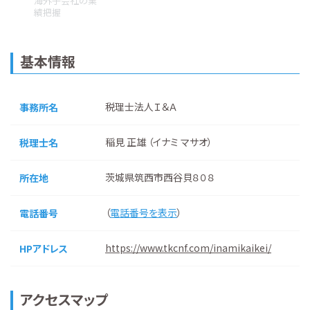
海外子会社の業
績把握
基本情報
税理士法人Ｉ＆Ａ
事務所名
稲見 正雄 （イナミ マサオ）
税理士名
茨城県筑西市西谷貝８０８
所在地
（
電話番号を表示
）
電話番号
https://www.tkcnf.com/inamikaikei/
HPアドレス
アクセスマップ