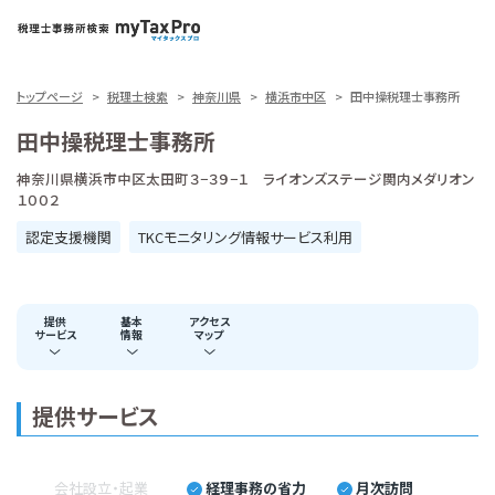
トップページ
税理士検索
神奈川県
横浜市中区
田中操税理士事務所
田中操税理士事務所
神奈川県横浜市中区太田町３−３９−１ ライオンズステージ関内メダリオン
１００２
認定支援機関
TKCモニタリング情報サービス利用
提供
基本
アクセス
サービス
情報
マップ
提供サービス
会社設立・起業
経理事務の省力
月次訪問