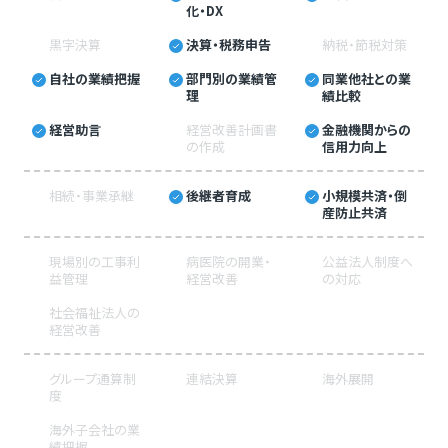
化・DX
黒字決算
決算・税務申告
納税・節税対策
自社の業績把握
部門別の業績管
同業他社との業
理
績比較
経営助言
経営改善計画書
金融機関からの
の作成
信用力向上
相続・事業承継
後継者育成
小規模共済・倒
産防止共済
現場別の工事利
病医院の開業・
公益法人制度へ
益管理
経営改善
の対応
社会福祉法人の
経営改善
グループ通算制
連結決算
海外展開
度
海外子会社の業
績把握