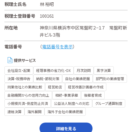
税理士氏名
林 裕昭
税理士登録番号
100161
所在地
神奈川県横浜市中区常盤町２−１７ 常盤町新
井ビル３階
電話番号
（
電話番号を表示
）
提供サービス
会社設立・起業
経理事務の省力化・DX
月次訪問
黒字決算
決算・税務申告
納税・節税対策
自社の業績把握
部門別の業績管理
同業他社との業績比較
経営助言
経営改善計画書の作成
金融機関からの信用力向上
相続・事業承継
後継者育成
小規模共済・倒産防止共済
公益法人制度への対応
グループ通算制度
連結決算
海外展開
海外子会社の業績把握
詳細を見る