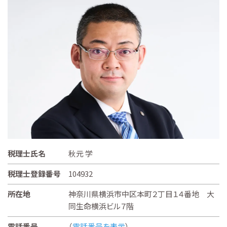
税理士氏名
秋元 学
税理士登録番号
104932
所在地
神奈川県横浜市中区本町２丁目１４番地 大
同生命横浜ビル７階
電話番号
（
電話番号を表示
）