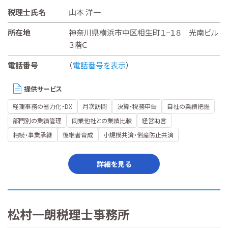
税理士氏名
山本 洋一
所在地
神奈川県横浜市中区相生町１−１８ 光南ビル
３階Ｃ
電話番号
（
電話番号を表示
）
提供サービス
経理事務の省力化・DX
月次訪問
決算・税務申告
自社の業績把握
部門別の業績管理
同業他社との業績比較
経営助言
相続・事業承継
後継者育成
小規模共済・倒産防止共済
詳細を見る
松村一朗税理士事務所