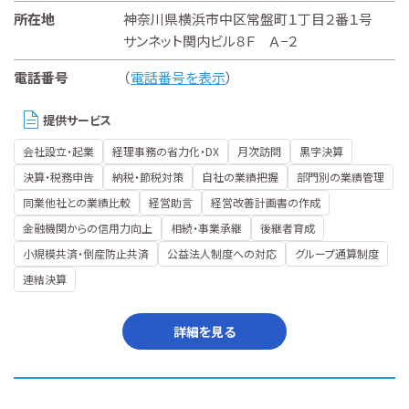
所在地
神奈川県横浜市中区常盤町１丁目２番１号
サンネット関内ビル８Ｆ Ａ−２
電話番号
（
電話番号を表示
）
提供サービス
会社設立・起業
経理事務の省力化・DX
月次訪問
黒字決算
決算・税務申告
納税・節税対策
自社の業績把握
部門別の業績管理
同業他社との業績比較
経営助言
経営改善計画書の作成
金融機関からの信用力向上
相続・事業承継
後継者育成
小規模共済・倒産防止共済
公益法人制度への対応
グループ通算制度
連結決算
詳細を見る