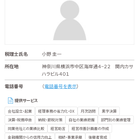
税理士氏名
小野 圭一
所在地
神奈川県横浜市中区海岸通４−２２ 関内カサ
ハラビル４０１
電話番号
（
電話番号を表示
）
提供サービス
会社設立・起業
経理事務の省力化・DX
月次訪問
黒字決算
決算・税務申告
納税・節税対策
自社の業績把握
部門別の業績管理
同業他社との業績比較
経営助言
経営改善計画書の作成
金融機関からの信用力向上
相続・事業承継
後継者育成