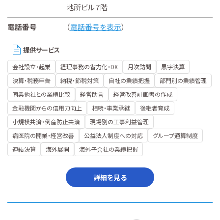
地所ビル７階
電話番号
（
電話番号を表示
）
提供サービス
会社設立・起業
経理事務の省力化・DX
月次訪問
黒字決算
決算・税務申告
納税・節税対策
自社の業績把握
部門別の業績管理
同業他社との業績比較
経営助言
経営改善計画書の作成
金融機関からの信用力向上
相続・事業承継
後継者育成
小規模共済・倒産防止共済
現場別の工事利益管理
病医院の開業・経営改善
公益法人制度への対応
グループ通算制度
連結決算
海外展開
海外子会社の業績把握
詳細を見る