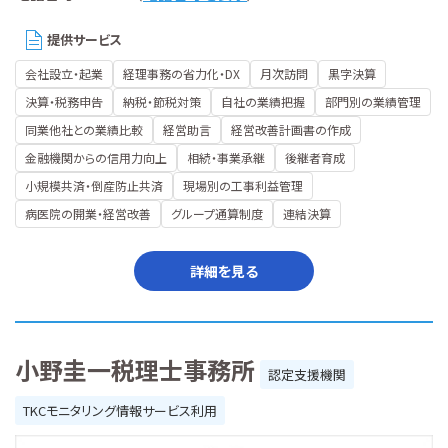
提供サービス
会社設立・起業
経理事務の省力化・DX
月次訪問
黒字決算
決算・税務申告
納税・節税対策
自社の業績把握
部門別の業績管理
同業他社との業績比較
経営助言
経営改善計画書の作成
金融機関からの信用力向上
相続・事業承継
後継者育成
小規模共済・倒産防止共済
現場別の工事利益管理
病医院の開業・経営改善
グループ通算制度
連結決算
詳細を見る
小野圭一税理士事務所
認定支援機関
TKCモニタリング情報サービス利用