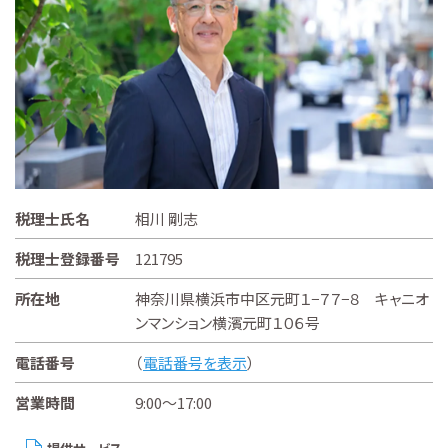
税理士氏名
相川 剛志
税理士登録番号
121795
所在地
神奈川県横浜市中区元町１−７７−８ キャニオ
ンマンション横濱元町１０６号
電話番号
（
電話番号を表示
）
営業時間
9:00～17:00