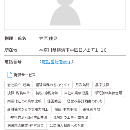
税理士氏名
笠原 伸晃
所在地
神奈川県横浜市中区日ノ出町１−１６
電話番号
（
電話番号を表示
）
提供サービス
会社設立・起業
経理事務の省力化・DX
月次訪問
黒字決算
決算・税務申告
納税・節税対策
自社の業績把握
部門別の業績管理
同業他社との業績比較
経営助言
経営改善計画書の作成
金融機関からの信用力向上
相続・事業承継
後継者育成
小規模共済・倒産防止共済
現場別の工事利益管理
病医院の開業・経営改善
公益法人制度への対応