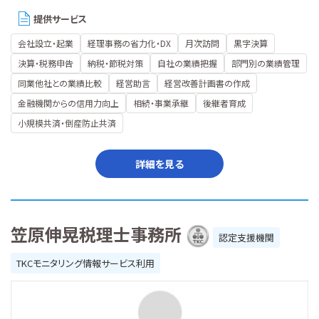
提供サービス
会社設立・起業
経理事務の省力化・DX
月次訪問
黒字決算
決算・税務申告
納税・節税対策
自社の業績把握
部門別の業績管理
同業他社との業績比較
経営助言
経営改善計画書の作成
金融機関からの信用力向上
相続・事業承継
後継者育成
小規模共済・倒産防止共済
詳細を見る
笠原伸晃税理士事務所
認定支援機関
TKCモニタリング情報サービス利用