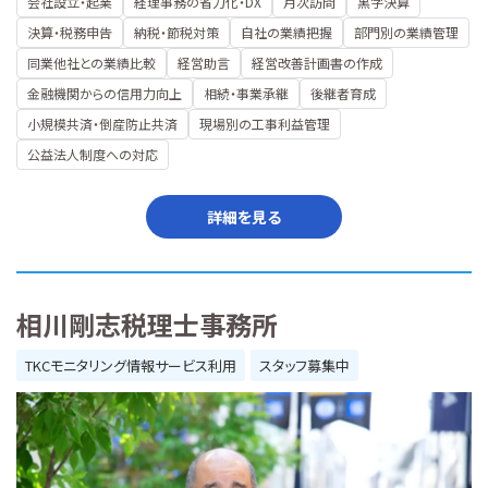
会社設立・起業
経理事務の省力化・DX
月次訪問
黒字決算
決算・税務申告
納税・節税対策
自社の業績把握
部門別の業績管理
同業他社との業績比較
経営助言
経営改善計画書の作成
金融機関からの信用力向上
相続・事業承継
後継者育成
小規模共済・倒産防止共済
現場別の工事利益管理
公益法人制度への対応
詳細を見る
相川剛志税理士事務所
TKCモニタリング情報サービス利用
スタッフ募集中