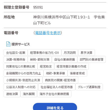
税理士登録番号
95091
所在地
神奈川県横浜市中区山下町１９３−１ 宇佐美
山下町ビル
電話番号
（
電話番号を表示
）
提供サービス
会社設立・起業
経理事務の省力化・DX
月次訪問
黒字決算
決算・税務申告
納税・節税対策
自社の業績把握
部門別の業績管理
同業他社との業績比較
経営助言
経営改善計画書の作成
金融機関からの信用力向上
相続・事業承継
後継者育成
小規模共済・倒産防止共済
病医院の開業・経営改善
公益法人制度への対応
社会福祉法人の経営改善
グループ通算制度
連結決算
海外展開
海外子会社の業績把握
詳細を見る