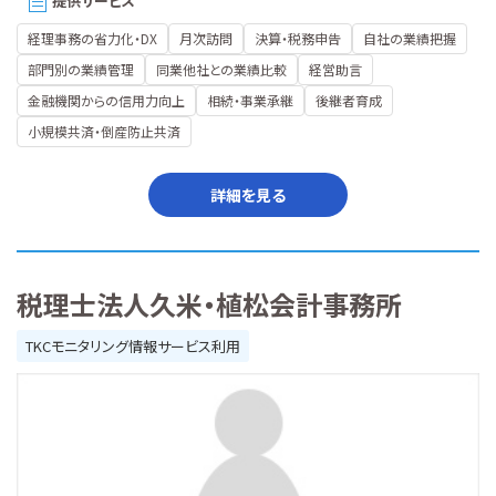
提供サービス
経理事務の省力化・DX
月次訪問
決算・税務申告
自社の業績把握
部門別の業績管理
同業他社との業績比較
経営助言
金融機関からの信用力向上
相続・事業承継
後継者育成
小規模共済・倒産防止共済
詳細を見る
税理士法人久米・植松会計事務所
TKCモニタリング情報サービス利用