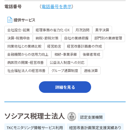
電話番号
（
電話番号を表示
）
提供サービス
会社設立・起業
経理事務の省力化・DX
月次訪問
黒字決算
決算・税務申告
納税・節税対策
自社の業績把握
部門別の業績管理
同業他社との業績比較
経営助言
経営改善計画書の作成
金融機関からの信用力向上
相続・事業承継
後継者育成
病医院の開業・経営改善
公益法人制度への対応
社会福祉法人の経営改善
グループ通算制度
連結決算
詳細を見る
ソシアス税理士法人
認定支援機関
TKCモニタリング情報サービス利用
経営改善計画策定支援実績あり