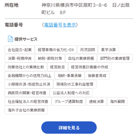
所在地
神奈川県横浜市中区扇町３−８−６ 日ノ出扇
町ビル ８Ｆ
電話番号
（
電話番号を表示
）
提供サービス
会社設立・起業
経理事務の省力化・DX
月次訪問
黒字決算
決算・税務申告
納税・節税対策
自社の業績把握
部門別の業績管理
同業他社との業績比較
経営助言
経営改善計画書の作成
金融機関からの信用力向上
相続・事業承継
後継者育成
小規模共済・倒産防止共済
現場別の工事利益管理
病医院の開業・経営改善
公益法人制度への対応
社会福祉法人の経営改善
グループ通算制度
連結決算
海外展開
海外子会社の業績把握
詳細を見る