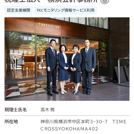
認定支援機関
TKCモニタリング情報サービス利用
税理士氏名
高木 務
所在地
神奈川県横浜市中区本町３−３０−７ ＴＩＭＥ
ＣＲＯＳＳＹＯＫＯＨＡＭＡ４０２