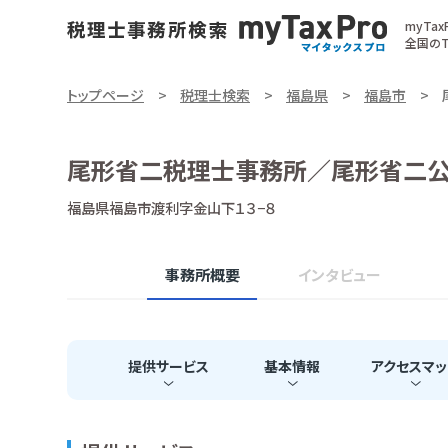
myTa
全国のT
トップページ
税理士検索
福島県
福島市
尾形省二税理士事務所／尾形省二
福島県福島市渡利字金山下１３−８
事務所概要
インタビュー
提供
サービス
基本
情報
アクセス
マッ