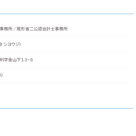
事務所／尾形省二公認会計士事務所
タ シヨウジ）
利字金山下１３−８
示
）