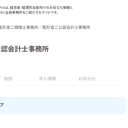
xProは、経営者・経理担当者向けのお役立ち情報と
KC会員事務所をご紹介するサイトです。
尾形省二税理士事務所／尾形省二公認会計士事務所
公認会計士事務所
動画
求人情報
お問合せ
プ