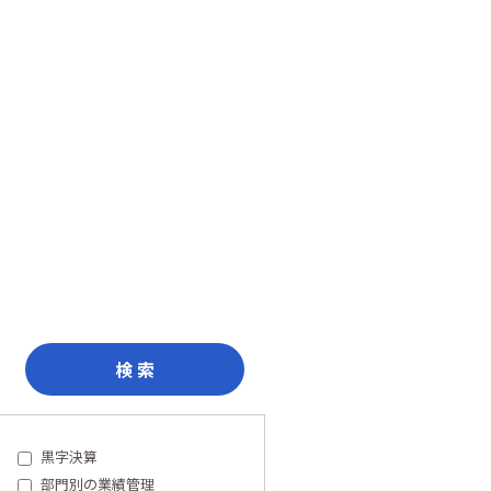
検 索
黒字決算
部門別の業績管理