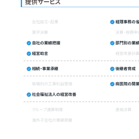
提供サービス
会社設立・起業
経理事務の省
黒字決算
決算・税務申
自社の業績把握
部門別の業
経営助言
経営改善計
相続・事業承継
後継者育成
現場別の工事利益管理
病医院の開業
社会福祉法人の経営改善
グループ通算制度
連結決算
海外子会社の業績把握