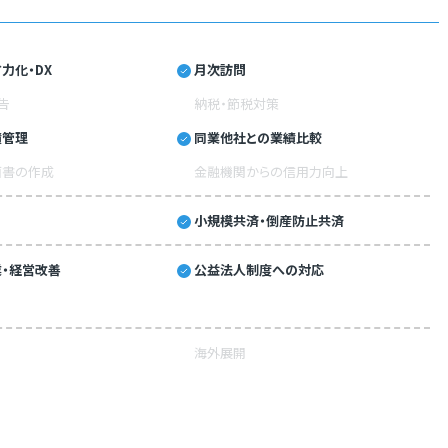
力化・DX
月次訪問
告
納税・節税対策
績管理
同業他社との業績比較
画書の作成
金融機関からの信用力向上
小規模共済・倒産防止共済
・経営改善
公益法人制度への対応
海外展開