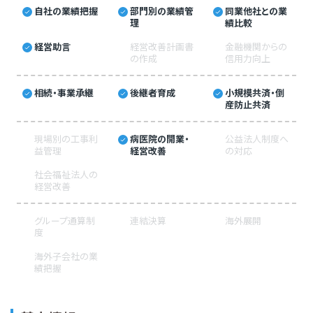
自社の業績把握
部門別の業績管
同業他社との業
理
績比較
経営助言
経営改善計画書
金融機関からの
の作成
信用力向上
相続・事業承継
後継者育成
小規模共済・倒
産防止共済
現場別の工事利
病医院の開業・
公益法人制度へ
益管理
経営改善
の対応
社会福祉法人の
経営改善
グループ通算制
連結決算
海外展開
度
海外子会社の業
績把握