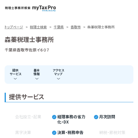
トップページ
税理士検索
千葉県
香取市
森蓁税理士事務所
森蓁税理士事務所
千葉県香取市佐原イ６０７
提供
基本
アクセス
サービス
情報
マップ
提供サービス
会社設立・起業
経理事務の省力
月次訪問
化・DX
黒字決算
決算・税務申告
納税・節税対策