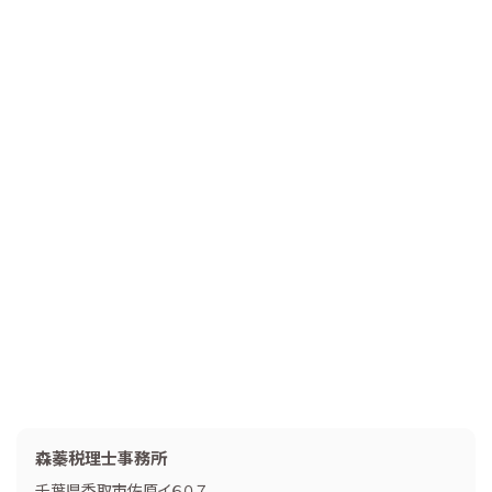
森蓁税理士事務所
千葉県香取市佐原イ６０７